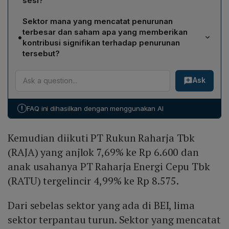
sesi?
Dari total 804 saham, 359 menguat, 313 terkoreksi, dan
Sektor mana yang mencatat penurunan
132 tidak bergerak; nilai transaksi Rp 19,31 triliun dengan
terbesar dan saham apa yang memberikan
•
volume 39,44 miliar saham dan frekuensi 2,36 juta kali.
kontribusi signifikan terhadap penurunan
tersebut?
Sektor energi mencatat penurunan terbesar sebesar
Ask
1,18%; dalam sektor itu, PT Petrindo Jaya Kreasi Tbk
(CUAN) turun 2,355 poin ke Rp 1.870 per lembar,
menjadi kontributor utama penurunan.
!
FAQ ini dihasilkan dengan menggunakan AI
Kemudian diikuti PT Rukun Raharja Tbk
(RAJA) yang anjlok 7,69% ke Rp 6.600 dan
anak usahanya PT Raharja Energi Cepu Tbk
(RATU) tergelincir 4,99% ke Rp 8.575.
Dari sebelas sektor yang ada di BEI, lima
sektor terpantau turun. Sektor yang mencatat