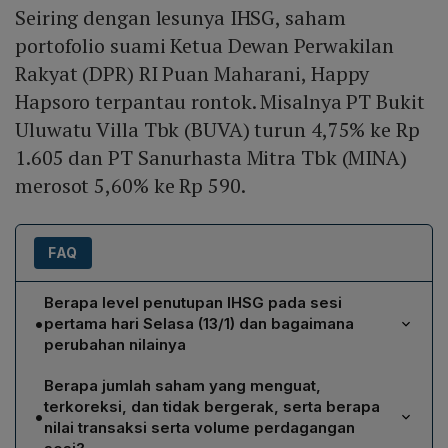
Seiring dengan lesunya IHSG, saham
portofolio suami Ketua Dewan Perwakilan
Rakyat (DPR) RI Puan Maharani, Happy
Hapsoro terpantau rontok. Misalnya PT Bukit
Uluwatu Villa Tbk (BUVA) turun 4,75% ke Rp
1.605 dan PT Sanurhasta Mitra Tbk (MINA)
merosot 5,60% ke Rp 590.
FAQ
Berapa level penutupan IHSG pada sesi
•
pertama hari Selasa (13/1) dan bagaimana
perubahan nilainya
IHSG ditutup di zona merah pada sesi pertama hari
Berapa jumlah saham yang menguat,
Selasa, 13 Januari, turun 0,10 poin atau 0,0% menjadi
terkoreksi, dan tidak bergerak, serta berapa
•
8.884.
nilai transaksi serta volume perdagangan