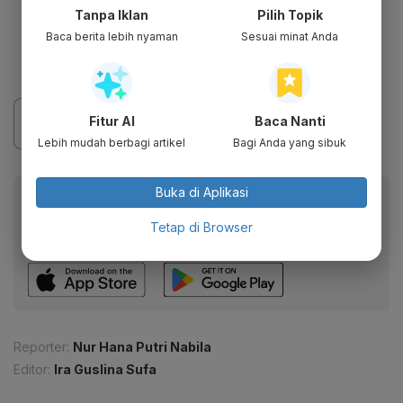
7,59% ke Rp 730
Tanpa Iklan
Pilih Topik
PT Sanurhasta Mitra Tbk (MINA) turun
Baca berita lebih nyaman
Sesuai minat Anda
5,60% ke Rp 590
Fitur AI
Baca Nanti
Lebih mudah berbagi artikel
Bagi Anda yang sibuk
Buka di Aplikasi
Baca artikel ini lewat aplikasi mobile.
Dapatkan pengalaman membaca lebih nyaman dan nikmati
Tetap di Browser
fitur menarik lainnya lewat aplikasi mobile Katadata.
Reporter:
Nur Hana Putri Nabila
Editor:
Ira Guslina Sufa