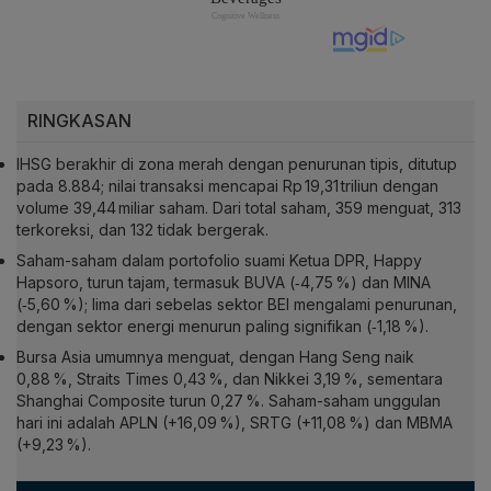
RINGKASAN
IHSG berakhir di zona merah dengan penurunan tipis, ditutup
pada 8.884; nilai transaksi mencapai Rp 19,31 triliun dengan
volume 39,44 miliar saham. Dari total saham, 359 menguat, 313
terkoreksi, dan 132 tidak bergerak.
Saham-saham dalam portofolio suami Ketua DPR, Happy
Hapsoro, turun tajam, termasuk BUVA (‑4,75 %) dan MINA
(‑5,60 %); lima dari sebelas sektor BEI mengalami penurunan,
dengan sektor energi menurun paling signifikan (‑1,18 %).
Bursa Asia umumnya menguat, dengan Hang Seng naik
0,88 %, Straits Times 0,43 %, dan Nikkei 3,19 %, sementara
Shanghai Composite turun 0,27 %. Saham-saham unggulan
hari ini adalah APLN (+16,09 %), SRTG (+11,08 %) dan MBMA
(+9,23 %).