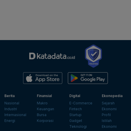
Berita
Finansial
Digital
Ekonopedia
Nasional
Makro
E-Commerce
Sejarah
Industri
Keuangan
Fintech
Ekonomi
Internasional
Bursa
Startup
Profil
Energi
Korporasi
Gadget
Istilah
Teknologi
Ekonomi