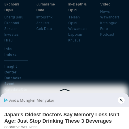
Ekonomi
Jurnalisme
In-Depth &
Video
Hijau
Data
Opini
News
Energi Baru
Infografik
Telaah
Wawancara
Ekonomi
Analisis
Opini
Katalogue
Sirkular
Cek Data
Wawancara
Foto
Investasi
Laporan
Podcast
Hijau
Khusus
Info
Indeks
Insight
Center
Databoks
Event
KatadataOto
Langganan Newsletter
Email
Daftar