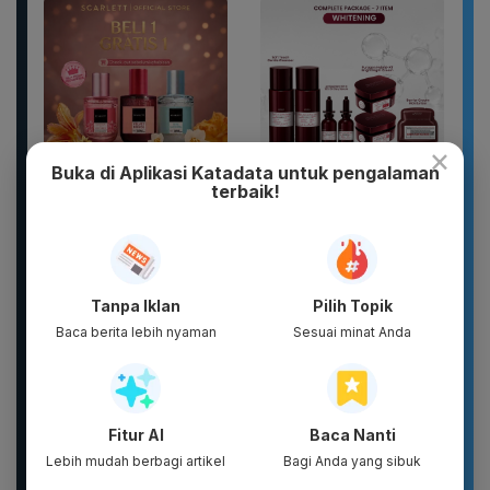
×
Buka di Aplikasi Katadata untuk pengalaman
terbaik!
DIKIRIM 2 BOTOL
Complete Package -
PARFUM SCARLETT
Puragen hybright-XT ( 7
PARFUM WANITA
ITEM ) - DAVIENA
PARFUM PRIA WANGI
SKINCARE
TAHAN...
Tanpa Iklan
Pilih Topik
Baca berita lebih nyaman
Sesuai minat Anda
Fitur AI
Baca Nanti
Lebih mudah berbagi artikel
Bagi Anda yang sibuk