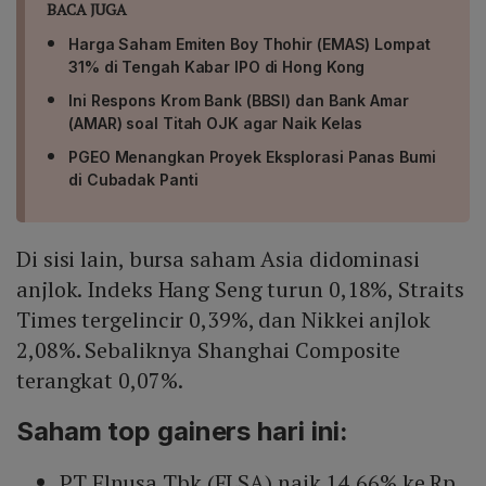
BACA JUGA
Harga Saham Emiten Boy Thohir (EMAS) Lompat
31% di Tengah Kabar IPO di Hong Kong
Ini Respons Krom Bank (BBSI) dan Bank Amar
(AMAR) soal Titah OJK agar Naik Kelas
PGEO Menangkan Proyek Eksplorasi Panas Bumi
di Cubadak Panti
Di sisi lain, bursa saham Asia didominasi
anjlok. Indeks Hang Seng turun 0,18%, Straits
Times tergelincir 0,39%, dan Nikkei anjlok
2,08%. Sebaliknya Shanghai Composite
terangkat 0,07%.
Saham top gainers hari ini:
PT Elnusa Tbk (ELSA) naik 14,66% ke Rp