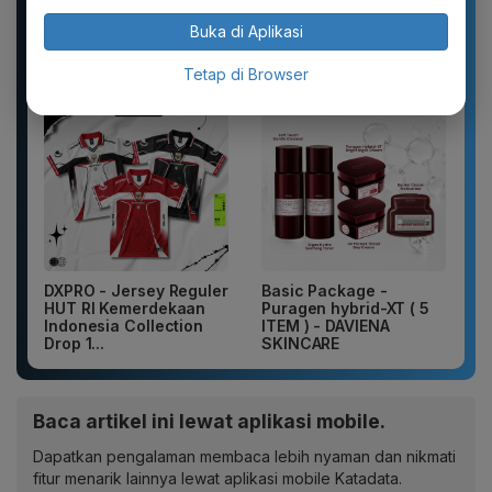
Sandal unisex trendi,
New 2026 Pamelo.id
sandal pria terbaru.
Setelan Anak 17
Buka di Aplikasi
Motif kartun berpendar.
Agustus Dirgahayu 81
2026 Katun...
Tetap di Browser
DXPRO - Jersey Reguler
Basic Package -
HUT RI Kemerdekaan
Puragen hybrid-XT ( 5
Indonesia Collection
ITEM ) - DAVIENA
Drop 1...
SKINCARE
Baca artikel ini lewat aplikasi mobile.
Dapatkan pengalaman membaca lebih nyaman dan nikmati
fitur menarik lainnya lewat aplikasi mobile Katadata.