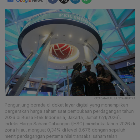
KATADATA/FAUZA SYAHPUTRA
Pengunjung berada di dekat layar digital yang menampilkan
pergerakan harga saham saat pembukaan perdagangan tahun
2026 di Bursa Efek Indonesia, Jakarta, Jumat (2/1/2026).
Indeks Harga Saham Gabungan (IHSG) membuka tahun 2026 di
zona hijau, menguat 0,34% di level 8.676 dengan sepuluh
menit perdagangan pertama nilai transaksi saham telah