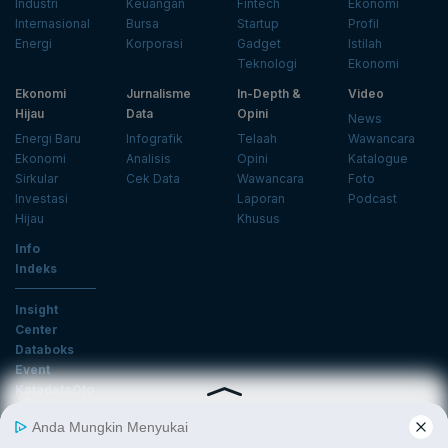
Industri
Keuangan
Fintech
Ekonomi
Internasional
Bursa
Startup
Profil
Energi
Korporasi
Gadget
Istilah
Teknologi
Ekonomi
Ekonomi
Jurnalisme
In-Depth &
Video
Hijau
Data
Opini
News
Energi Baru
Infografik
Telaah
Wawancara
Ekonomi
Analisis
Opini
Katalogue
Sirkular
Cek Data
Wawancara
Foto
Investasi
Laporan
Podcast
Hijau
Khusus
Info
Indeks
Insight
Center
Databoks
Event
KatadataOto
Langganan Newsletter