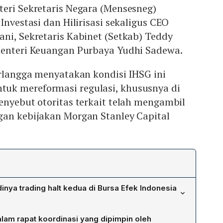
eri Sekretaris Negara (Mensesneg)
Investasi dan Hilirisasi sekaligus CEO
ni, Sekretaris Kabinet (Setkab) Teddy
Menteri Keuangan Purbaya Yudhi Sadewa.
irlangga menyatakan kondisi IHSG ini
uk mereformasi regulasi, khususnya di
enyebut otoritas terkait telah mengambil
gan kebijakan Morgan Stanley Capital
nya trading halt kedua di Bursa Efek Indonesia
u oleh penurunan tajam Indeks Harga Saham Gabungan
alam rapat koordinasi yang dipimpin oleh