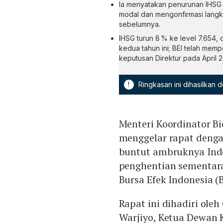
Ia menyatakan penurunan IHSG 
modal dan mengonfirmasi langk
sebelumnya.
IHSG turun 8 % ke level 7.654, 
kedua tahun ini; BEI telah mem
keputusan Direktur pada April 2
!
Ringkasan ini dihasilkan
Menteri Koordinator B
menggelar rapat denga
buntut ambruknya Ind
penghentian sementar
Bursa Efek Indonesia (B
Rapat ini dihadiri oleh
Warjiyo, Ketua Dewan 