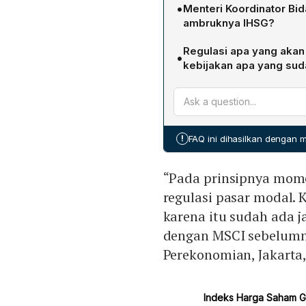
(IHSG) sebesar 8% ke lev
•
Menteri Koordinator Bid
volatilitas tinggi dan kekh
ambruknya IHSG?
menghentikan sementara pe
Rapat tersebut dihadiri o
Regulasi apa yang akan
•
Komisioner OJK Mahendra S
kebijakan apa yang sud
Menteri Investasi dan Hili
Airlangga menyatakan mo
Kabinet Teddy Indra Wija
mereformasi regulasi pasa
yang telah dibahas sebelum
Direksi nomor Kep-00003/
!
FAQ ini dihasilkan dengan
2025, yang memperbarui m
batas penghentian perdag
“Pada prinsipnya mom
regulasi pasar modal. 
karena itu sudah ada 
dengan MSCI sebelumny
Perekonomian, Jakarta,