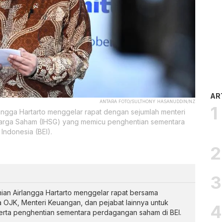
AR
ANTARA FOTO/SULTHONY HASANUDDIN/NZ
angga Hartarto menggelar rapat dengan sejumlah menteri
Harga Saham (IHSG) yang memicu penghentian sementara
Indonesia (BEI).
ian Airlangga Hartarto menggelar rapat bersama
 OJK, Menteri Keuangan, dan pejabat lainnya untuk
rta penghentian sementara perdagangan saham di BEI.