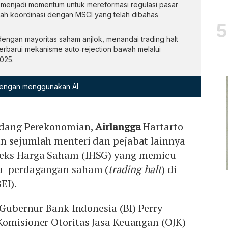
menjadi momentum untuk mereformasi regulasi pasar
ah koordinasi dengan MSCI yang telah dibahas
dengan mayoritas saham anjlok, menandai trading halt
perbarui mekanisme auto‑rejection bawah melalui
025.
 dengan menggunakan AI
idang Perekonomian,
Airlangga
Hartarto
n sejumlah menteri dan pejabat lainnya
eks Harga Saham (IHSG) yang memicu
a perdagangan saham (
trading halt
) di
EI).
 Gubernur Bank Indonesia (BI) Perry
Komisioner Otoritas Jasa Keuangan (OJK)