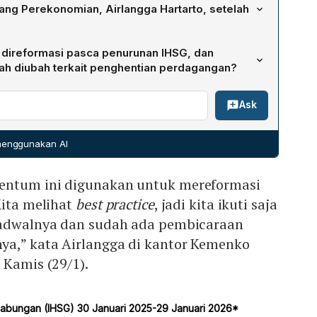
el 7.654 pada pukul 9.26 WIB, yang mengakibatkan
ang Perekonomian, Airlangga Hartarto, setelah
awatiran likuiditas di pasar, sehingga BEI memutuskan untuk
rdagangan demi stabilitas sistem.
leh Gubernur Bank Indonesia Perry Warjiyo, Ketua Dewan
 direformasi pasca penurunan IHSG, dan
iregar, Menteri Sekretaris Negara Prasetyo Hadi,
ah diubah terkait penghentian perdagangan?
risasi sekaligus CEO Danantara Rosan Roeslani, Sekretaris
mentum penurunan IHSG akan dimanfaatkan untuk
ya, serta Menteri Keuangan Purbaya Yudhi Sadewa.
Ask
r modal, termasuk mengadopsi best practice dari MSCI
nya. Selain itu, BEI telah menerbitkan Surat Keputusan
BEI/04-2025 dan Kep-00002/BEI/04-2025 pada 8 April
 menggunakan AI
ekanisme auto rejection bawah (ARB) untuk mengatur
angan secara otomatis.
entum ini digunakan untuk mereformasi
Kita melihat
best practice
, jadi kita ikuti saja
jadwalnya dan sudah ada pembicaraan
a,” kata Airlangga di kantor Kemenko
 Kamis (29/1).