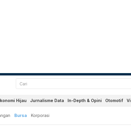
konomi Hijau
Jurnalisme Data
In-Depth & Opini
Otomotif
V
angan
Bursa
Korporasi