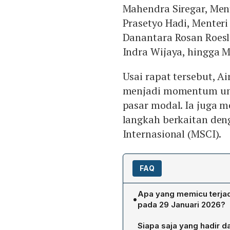
Mahendra Siregar, Ment
Prasetyo Hadi, Menteri 
Danantara Rosan Roesla
Indra Wijaya, hingga 
Usai rapat tersebut, A
menjadi momentum unt
pasar modal. Ia juga m
langkah berkaitan den
Internasional (MSCI).
FAQ
Apa yang memicu terjadi
•
pada 29 Januari 2026?
Trading halt kedua dipic
Siapa saja yang hadir d