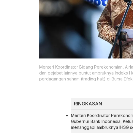
Menteri Koordinator Bidang Perekonomian, Airl
dan pejabat lainnya buntut ambruknya Indeks 
perdagangan saham (trading halt) di Bursa Efek 
RINGKASAN
Menteri Koordinator Perekonom
Gubernur Bank Indonesia, Ketua
menanggapi ambruknya IHSG se