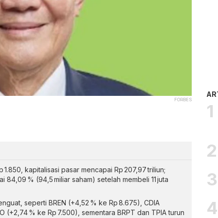
AR
FORBES
.850, kapitalisasi pasar mencapai Rp 207,97 triliun;
 84,09 % (94,5 miliar saham) setelah membeli 11 juta
menguat, seperti BREN (+4,52 % ke Rp 8.675), CDIA
RO (+2,74 % ke Rp 7.500), sementara BRPT dan TPIA turun