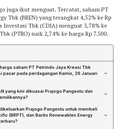
go juga ikut menguat. Tercatat, saham PT
rgy Tbk (BREN) yang terangkat 4,52% ke Rp
a Investasi Tbk (CDIA) menguat 3,78% ke
 Tbk (PTRO) naik 2,74% ke harga Rp 7.500.
harga saham PT Petrindo Jaya Kreasi Tbk
asi pasar pada perdagangan Kamis, 29 Januari
 29 Januari 2026, saham CUAN melonjak 18,59% menjadi
N yang kini dikuasai Prajogo Pangestu dan
alisasi pasar Petrindo pada hari itu mencapai Rp 207,97
emilikannya?
 lembar pada 28–29 Januari, Prajogo Pangestu kini
 dikeluarkan Prajogo Pangestu untuk membeli
 saham CUAN, setara dengan 84,09% total saham yang
ific (BRPT), dan Barito Renewables Energy
terbaru?