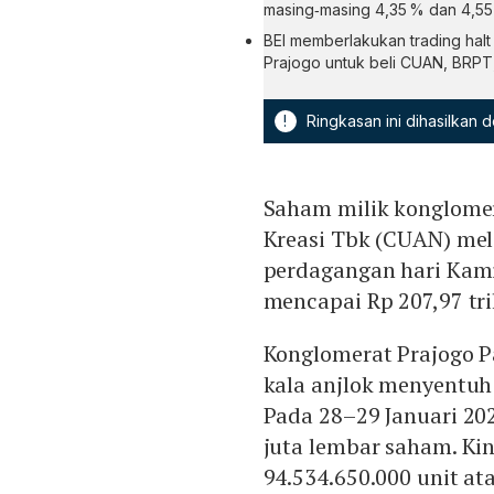
masing‑masing 4,35 % dan 4,55
BEI memberlakukan trading halt
Prajogo untuk beli CUAN, BRPT,
!
Ringkasan ini dihasilkan
Saham milik konglome
Kreasi Tbk (CUAN) mel
perdagangan hari Kamis
mencapai Rp 207,97 tri
Konglomerat Prajogo 
kala anjlok menyentu
Pada 28–29 Januari 20
juta lembar saham. K
94.534.650.000 unit at