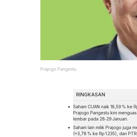
Prajogo Pangestu
RINGKASAN
Saham CUAN naik 18,59 % ke Rp 1
Prajogo Pangestu kini menguasai
lembar pada 28‑29 Januari.
Saham lain milik Prajogo juga 
(+3,78 % ke Rp 1.235), dan PT