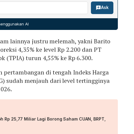
rajogo menghabiskan Rp 4,33 miliar untuk 2,5 juta saham
Ask
untuk 5 juta saham BRPT, dan sekitar Rp 8,5 miliar untuk
 pengeluaran mencapai kira‑kira Rp 25,77 miliar.
 menggunakan AI
am lainnya justru melemah, yakni Barito
koreksi 4,35% ke level Rp 2.200 dan PT
bk (TPIA) turun 4,55% ke Rp 6.300.
n pertambangan di tengah Indeks Harga
 sudah menjauh dari level tertingginya
2026.
h Rp 25,77 Miliar Lagi Borong Saham CUAN, BRPT,