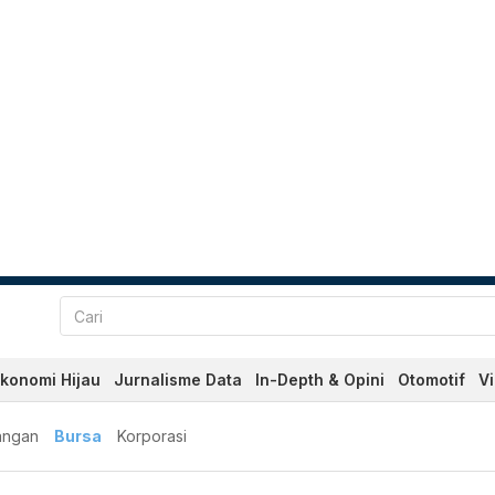
konomi Hijau
Jurnalisme Data
In-Depth & Opini
Otomotif
V
angan
Bursa
Korporasi