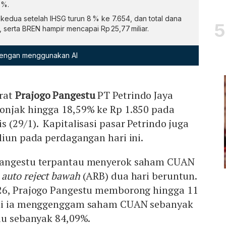
 %.
 kedua setelah IHSG turun 8 % ke 7.654, dan total dana
 serta BREN hampir mencapai Rp 25,77 miliar.
 dengan menggunakan AI
rat
Prajogo Pangestu
PT Petrindo Jaya
onjak hingga 18,59% ke Rp 1.850 pada
 (29/1). Kapitalisasi pasar Petrindo juga
liun pada perdagangan hari ini.
Pangestu terpantau menyerok saham CUAN
h
auto reject bawah
(ARB) dua hari beruntun.
26, Prajogo Pangestu memborong hingga 11
ini ia menggenggam saham CUAN sebanyak
au sebanyak 84,09%.