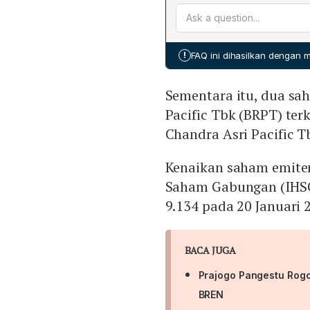
Dalam transaksi terbaru, P
CUAN, hampir Rp 13 miliar 
900 ribu saham BREN. Total
!
FAQ ini dihasilkan dengan
Sementara itu, dua sah
Pacific Tbk (BRPT) ter
Chandra Asri Pacific T
Kenaikan saham emite
Saham Gabungan (IHSG)
9.134 pada 20 Januari 
BACA JUGA
Prajogo Pangestu Rogo
BREN