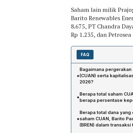
Saham lain milik Prajo
Barito Renewables Ene
8.675, PT Chandra Day
Rp 1.235, dan Petrosea
FAQ
Bagaimana pergerakan 
•
(CUAN) serta kapitalis
2026?
Pada perdagangan Kamis,
Berapa total saham CUA
•
Rp 1.850 per lembar. Kapit
berapa persentase kep
triliun.
Setelah pembelian 11 juta
Berapa total dana yang
memegang 94.534.650.000
•
saham CUAN, Barito Pac
beredar.
(BREN) dalam transaksi 