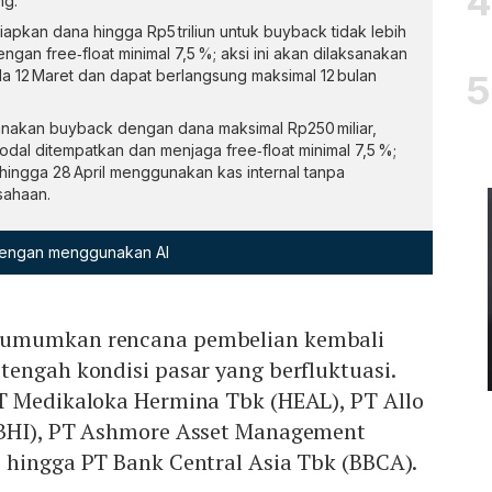
ng.
apkan dana hingga Rp5 triliun untuk buyback tidak lebih
ngan free‑float minimal 7,5 %; aksi ini akan dilaksanakan
a 12 Maret dan dapat berlangsung maksimal 12 bulan
nakan buyback dengan dana maksimal Rp250 miliar,
odal ditempatkan dan menjaga free‑float minimal 7,5 %;
 hingga 28 April menggunakan kas internal tanpa
sahaan.
 dengan menggunakan AI
gumumkan rencana pembelian kembali
 tengah kondisi pasar yang berfluktuasi.
T Medikaloka Hermina Tbk (HEAL), PT Allo
BBHI), PT Ashmore Asset Management
 hingga PT Bank Central Asia Tbk (BBCA).