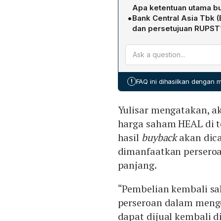
BBHI melanjutkan buyback
yang dibeli akan dicatat s
Apa ketentuan utama b
yang belum terpakai dari
depan untuk pengelolaan 
•
Bank Central Asia Tbk (
hingga 29 April bertujuan
dan persetujuan RUPST
kinerja fundamental, me
BBCA menyiapkan dana hin
mendukung pertumbuhan be
melebihi 10 % dari modal d
alokasi internal yang sebe
dijaga minimal 7,5 %. Pel
Pemegang Saham Tahunan 
!
FAQ ini dihasilkan dengan
12 bulan sejak disetujui. T
eksklusif oleh PT BCA Se
Yulisar mengatakan, a
stabilitas pasar modal I
investor.
harga saham HEAL di te
hasil
buyback
akan dica
dimanfaatkan perseroa
panjang.
“Pembelian kembali sa
perseroan dalam menge
dapat dijual kembali d