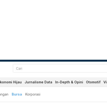
konomi Hijau
Jurnalisme Data
In-Depth & Opini
Otomotif
V
angan
Bursa
Korporasi