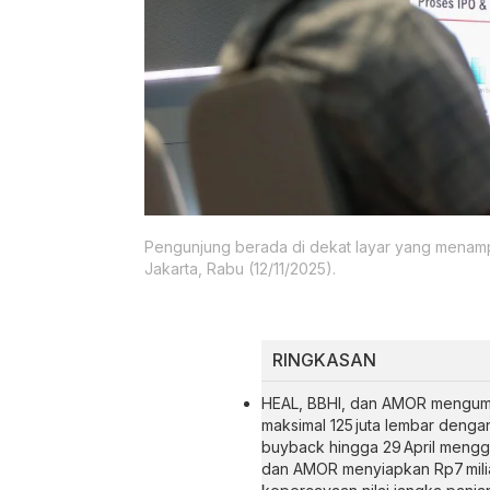
Pengunjung berada di dekat layar yang menamp
Jakarta, Rabu (12/11/2025).
RINGKASAN
HEAL, BBHI, dan AMOR mengum
maksimal 125 juta lembar denga
buyback hingga 29 April menggu
dan AMOR menyiapkan Rp7 milia