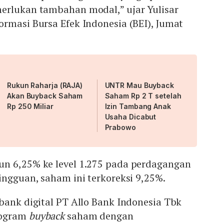
erlukan tambahan modal,” ujar Yulisar
rmasi Bursa Efek Indonesia (BEI), Jumat
Rukun Raharja (RAJA)
UNTR Mau Buyback
Akan Buyback Saham
Saham Rp 2 T setelah
Rp 250 Miliar
Izin Tambang Anak
Usaha Dicabut
Prabowo
n 6,25% ke level 1.275 pada perdagangan
ingguan, saham ini terkoreksi 9,25%.
bank digital PT Allo Bank Indonesia Tbk
rogram
buyback
saham dengan