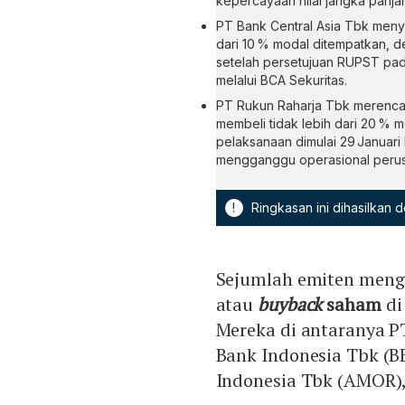
kepercayaan nilai jangka panja
PT Bank Central Asia Tbk menyi
dari 10 % modal ditempatkan, de
setelah persetujuan RUPST pad
melalui BCA Sekuritas.
PT Rukun Raharja Tbk merenca
membeli tidak lebih dari 20 % m
pelaksanaan dimulai 29 Januari
mengganggu operasional peru
!
Ringkasan ini dihasilkan
Sejumlah emiten men
atau
buyback
saham
di
Mereka di antaranya P
Bank Indonesia Tbk (
Indonesia Tbk (AMOR),