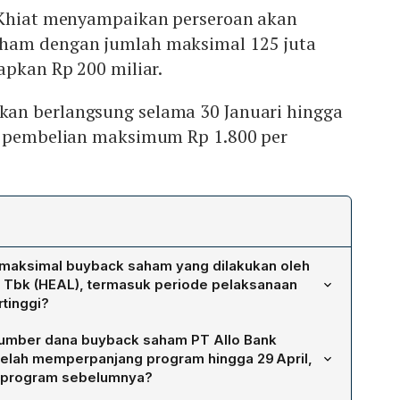
 Khiat menyampaikan perseroan akan
ham dengan jumlah maksimal 125 juta
apkan Rp 200 miliar.
an berlangsung selama 30 Januari hingga
a pembelian maksimum Rp 1.800 per
 maksimal buyback saham yang dilakukan oleh
 Tbk (HEAL), termasuk periode pelaksanaan
tinggi?
ack saham dengan jumlah maksimal 125 juta lembar dan
sumber dana buyback saham PT Allo Bank
 miliar. Program berlangsung dari 30 Januari hingga
telah memperpanjang program hingga 29 April,
a pembelian maksimum Rp1.800 per lembar. Aksi ini
n program sebelumnya?
harga saham di tengah volatilitas pasar, serta saham