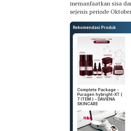
memanfaatkan sisa dana
sejenis periode Oktobe
Rekomendasi Produk
Complete Package -
Puragen hybright-XT (
7 ITEM ) - DAVIENA
SKINCARE