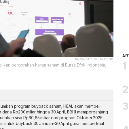
AR
KATADATA/FAUZA SYAHPUTRA
ilkan pergerakan harga saham di Bursa Efek Indonesia,
umkan program buyback saham; HEAL akan membeli
n dana Rp200 miliar hingga 30 April, BBHI memperpanjang
nakan sisa Rp60,65 miliar dari program Oktober 2025,
r untuk buyback 30 Januari–30 April guna memperkuat