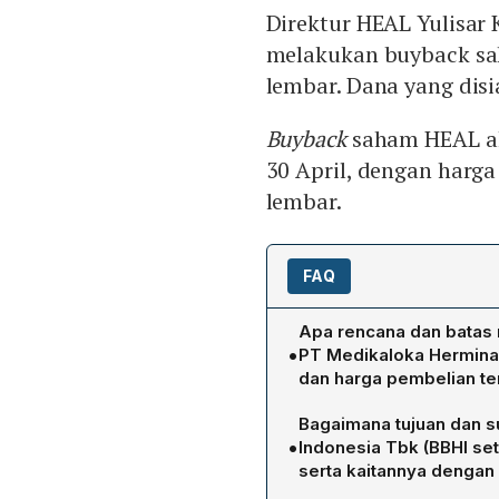
Direktur HEAL Yulisar
melakukan buyback sa
lembar. Dana yang disi
Buyback
saham HEAL ak
30 April, dengan harg
lembar.
FAQ
Apa rencana dan batas
•
PT Medikaloka Hermina
dan harga pembelian ter
HEAL akan melakukan buyb
Bagaimana tujuan dan 
dana yang disiapkan Rp200
•
Indonesia Tbk (BBHI se
30 April 2026 dengan harg
serta kaitannya denga
dimaksudkan menstabilkan 