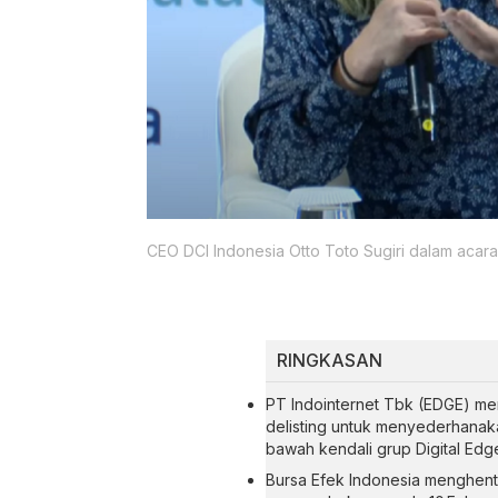
CEO DCI Indonesia Otto Toto Sugiri dalam acar
RINGKASAN
PT Indointernet Tbk (EDGE) me
delisting untuk menyederhanaka
bawah kendali grup Digital Edge
Bursa Efek Indonesia menghent