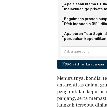
Apa alasan utama PT In
•
melakukan go private me
Manajemen EDGE menyataka
Bagaimana proses susp
•
ketat sehingga diperlukan i
Efek Indonesia (BEI) di
menyederhanakan pengamb
Setelah menerima permoho
panjang, dan menyelaraskan
Apa peran Toto Sugiri d
•
perusahaan tertutup, BEI
membuat status perusahaan
perubahan kepemilikan
perdagangan saham EDGE. 
dianggap lebih optimal di 
Toto Sugiri, pencetus Ind
perdagangan pada tanggal
dan menjual seluruh 334
diperdagangkan di pasar ef
Kepergiannya membuka jal
saham pengendali tunggal,
!
FAQ ini dihasilkan dengan
digital dan memutuskan go
jangka panjang perusahaa
Menurutnya, kondisi t
antarentitas dalam g
pengambilan keputusan
panjang, serta memasti
langkah tersebut dinila