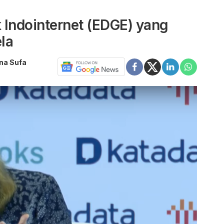
ik Indointernet (EDGE) yang
la
ina Sufa