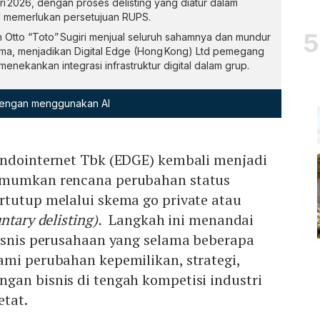
 2026, dengan proses delisting yang diatur dalam
gi memerlukan persetujuan RUPS.
ah Otto “Toto” Sugiri menjual seluruh sahamnya dan mundur
tama, menjadikan Digital Edge (Hong Kong) Ltd pemegang
nekankan integrasi infrastruktur digital dalam grup.
 dengan menggunakan AI
Indointernet Tbk (EDGE) kembali menjadi
umumkan rencana perubahan status
rtutup melalui skema go private atau
ntary delisting).
Langkah ini menandai
bisnis perusahaan yang selama beberapa
ami perubahan kepemilikan, strategi,
gan bisnis di tengah kompetisi industri
etat.