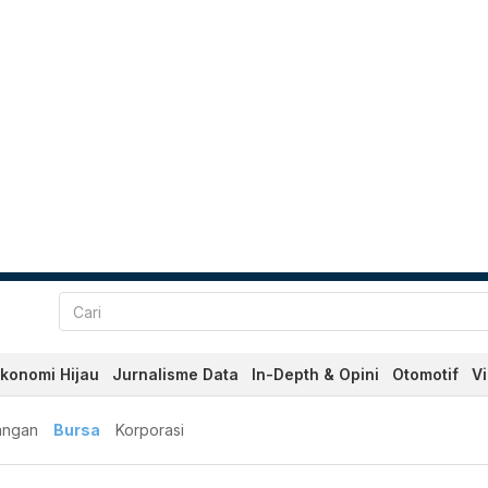
konomi Hijau
Jurnalisme Data
In-Depth & Opini
Otomotif
V
angan
Bursa
Korporasi