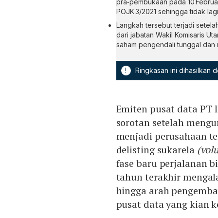
pra‑pembukaan pada 10 Februari
POJK 3/2021 sehingga tidak la
Langkah tersebut terjadi setel
dari jabatan Wakil Komisaris U
saham pengendali tunggal dan me
!
Ringkasan ini dihasilkan
Emiten pusat data PT 
sorotan setelah meng
menjadi perusahaan te
delisting sukarela
(volu
fase baru perjalanan 
tahun terakhir mengal
hingga arah pengemban
pusat data yang kian k