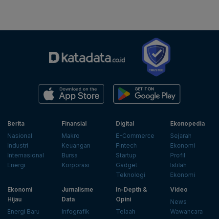
Berita
Finansial
Digital
Ekonopedia
Nasional
Makro
E-Commerce
Sejarah
Industri
Keuangan
Fintech
Ekonomi
Internasional
Bursa
Startup
Profil
Energi
Korporasi
Gadget
Istilah
Teknologi
Ekonomi
Ekonomi
Jurnalisme
In-Depth &
Video
Hijau
Data
Opini
News
Energi Baru
Infografik
Telaah
Wawancara