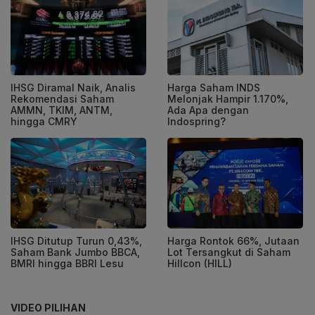
IHSG Diramal Naik, Analis
Harga Saham INDS
Rekomendasi Saham
Melonjak Hampir 1.170%,
AMMN, TKIM, ANTM,
Ada Apa dengan
hingga CMRY
Indospring?
IHSG Ditutup Turun 0,43%,
Harga Rontok 66%, Jutaan
Saham Bank Jumbo BBCA,
Lot Tersangkut di Saham
BMRI hingga BBRI Lesu
Hillcon (HILL)
VIDEO PILIHAN