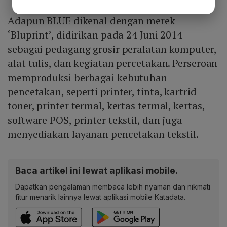
Adapun BLUE dikenal dengan merek
‘Bluprint’, didirikan pada 24 Juni 2014
sebagai pedagang grosir peralatan komputer,
alat tulis, dan kegiatan percetakan. Perseroan
memproduksi berbagai kebutuhan
pencetakan, seperti printer, tinta, kartrid
toner, printer termal, kertas termal, kertas,
software POS, printer tekstil, dan juga
menyediakan layanan pencetakan tekstil.
Baca artikel ini lewat aplikasi mobile.
Dapatkan pengalaman membaca lebih nyaman dan nikmati
fitur menarik lainnya lewat aplikasi mobile Katadata.