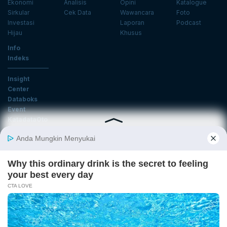
Ekonomi
Analisis
Opini
Katalogue
Sirkular
Cek Data
Wawancara
Foto
Investasi
Laporan
Podcast
Hijau
Khusus
Info
Indeks
Insight
Center
Databoks
Event
KatadataOto
Langganan Newsletter
Email
Daftar
Ikuti Kami