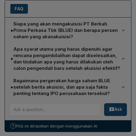
FAQ
Siapa yang akan mengakuisisi PT Berkah
•
Prima Perkasa Tbk (BLUE) dan berapa persen
saham yang akanakuisisi?
Perusahaan asal Hong Kong, Dragonmine Mining (Hong
Apa syarat utama yang harus dipenuhi agar
Kong) Limited, akan mengakuisisi sekitar 334,4 juta
rencana pengambilalihan dapat diselesaikan,
•
saham BLUE, setara dengan 80% dari total saham yang
dan tindakan apa yang harus dilakukan oleh
telah ditempatkan dan disetor penuh.
calon pengendali baru setelah akuisisi efektif?
Penyelesaian rencana pengambilalihan tergantung
Bagaimana pergerakan harga saham BLUE
pada pemenuhan persyaratan dan kondisi yang diatur
•
setelah berita akuisisi, dan apa saja fakta
dalam Conditional Share Purchase Agreement (CSPA)
penting tentang IPO perusahaan tersebut?
serta ketentuan peraturan perundang‑undangan yang
Setelah pengumuman akuisisi, saham BLUE naik 1.980%
berlaku. Bila akuisisi efektif, calon pengendali baru
Ask
dalam enam bulan terakhir, namun pada perdagangan
wajib melaksanakan penawaran tender wajib sesuai
intraday 20 Februari 2026, saham terkoreksi 3,73% ke
POJK No.9/POJK.04/2018 tentang pengambilalihan
Rp6.450 dengan kapitalisasi pasar Rp2,70 triliun. BLUE
perusahaan terbuka.
!
FAQ ini dihasilkan dengan menggunakan AI
melakukan IPO pada 8 Juli 2019, menawarkan 168 juta