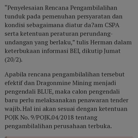
saham (40,19% dari total modal) dengan harga Rp130
“Penyelesaian Rencana Pengambilalihan
per saham, mengumpulkan dana segar Rp21,84 miliar,
dan menunjuk PT Indo Capital Sekuritas sebagai
tunduk pada pemenuhan persyaratan dan
penjamin emisi utama.
kondisi sebagaimana diatur da?am CSPA
serta ketentuan peraturan perundang-
undangan yang berlaku,” tulis Herman dalam
keterbukaan informasi BEI, dikutip Jumat
(20/2).
Apabila rencana pengambilalihan tersebut
efektif dan Dragonmine Mining menjadi
pengendali BLUE, maka calon pengendali
baru perlu melaksanakan penawaran tender
wajib. Hal ini akan sesuai dengan ketentuan
POJK No. 9/POJK.04/2018 tentang
pengambilalihan perusahaan terbuka.