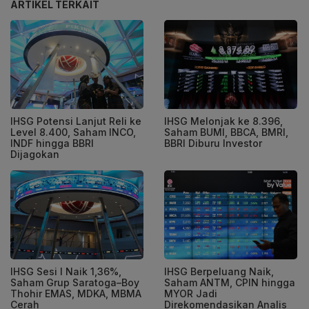
ARTIKEL TERKAIT
IHSG Potensi Lanjut Reli ke
IHSG Melonjak ke 8.396,
Level 8.400, Saham INCO,
Saham BUMI, BBCA, BMRI,
INDF hingga BBRI
BBRI Diburu Investor
Dijagokan
IHSG Sesi I Naik 1,36%,
IHSG Berpeluang Naik,
Saham Grup Saratoga–Boy
Saham ANTM, CPIN hingga
Thohir EMAS, MDKA, MBMA
MYOR Jadi
Cerah
Direkomendasikan Analis