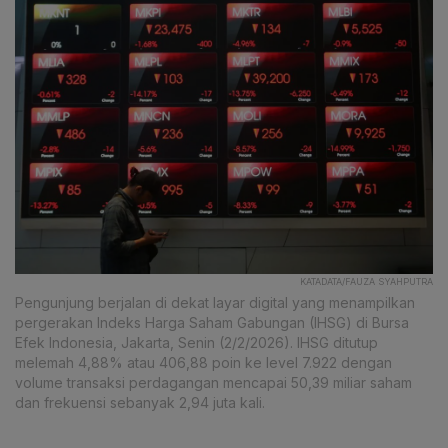
KATADATA/FAUZA SYAHPUTRA
Pengunjung berjalan di dekat layar digital yang menampilkan
pergerakan Indeks Harga Saham Gabungan (IHSG) di Bursa
Efek Indonesia, Jakarta, Senin (2/2/2026). IHSG ditutup
melemah 4,88% atau 406,88 poin ke level 7.922 dengan
volume transaksi perdagangan mencapai 50,39 miliar saham
dan frekuensi sebanyak 2,94 juta kali.