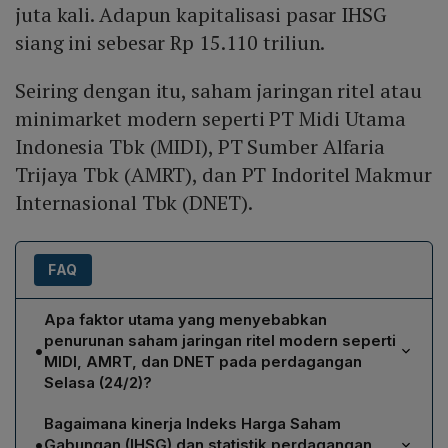
juta kali. Adapun kapitalisasi pasar IHSG
siang ini sebesar Rp 15.110 triliun.
Seiring dengan itu, saham jaringan ritel atau
minimarket modern seperti PT Midi Utama
Indonesia Tbk (MIDI), PT Sumber Alfaria
Trijaya Tbk (AMRT), dan PT Indoritel Makmur
Internasional Tbk (DNET).
FAQ
Apa faktor utama yang menyebabkan
penurunan saham jaringan ritel modern seperti
•
MIDI, AMRT, dan DNET pada perdagangan
Selasa (24/2)?
Penurunan tiga saham ritel modern tersebut dipicu oleh
Bagaimana kinerja Indeks Harga Saham
kebijakan pemerintah yang tengah menyusun ulang
•
Gabungan (IHSG) dan statistik perdagangan