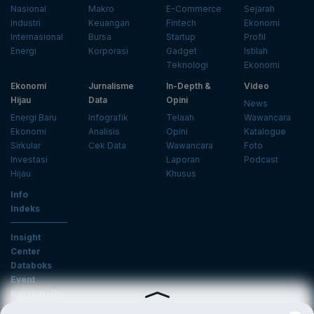
Nasional
Makro
E-Commerce
Sejarah
Industri
Keuangan
Fintech
Ekonomi
Internasional
Bursa
Startup
Profil
Energi
Korporasi
Gadget
Istilah
Teknologi
Ekonomi
Ekonomi
Jurnalisme
In-Depth &
Video
Hijau
Data
Opini
News
Energi Baru
Infografik
Telaah
Wawancara
Ekonomi
Analisis
Opini
Katalogue
Sirkular
Cek Data
Wawancara
Foto
Investasi
Laporan
Podcast
Hijau
Khusus
Info
Indeks
Insight
Center
Databoks
Event
KatadataOto