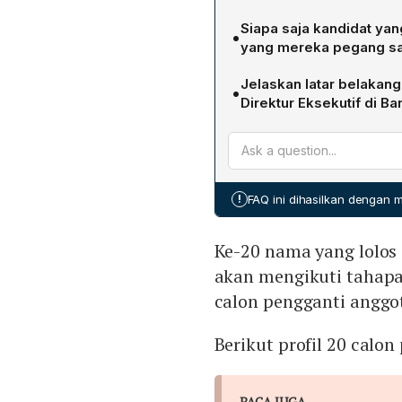
Pansel mencatat ada 20 nam
Siapa saja kandidat yan
•
penilaian makalah. Selanju
yang mereka pegang saa
lanjutan yang terdiri dar
Delapan kandidat internal O
Pemeriksaan Kesehatan, 
Jelaskan latar belakang
•
dan Wakil Ketua Dewan Kom
Direktur Eksekutif di Ba
Pengawas Pasar Modal, Ke
Anton Daryono, lahir 1968
Bekti Sasongko – anggota
(1993) dan meraih gelar M
Provinsi Jawa Tengah; 5) 
(2006). Ia bergabung den
Keuangan OJK (purnabakti
Kepala Grup Pengawasan 
Perilaku Pelaku Usaha Ja
!
FAQ ini dihasilkan dengan
(2020‑2024), Kepala Grup 
– Deputi Komisioner Peren
Analis Eksekutif Divisi P
Logistik OJK; 8) Bambang 
Ke-20 nama yang lolos 
ia diangkat sebagai Direk
APU‑PPT, dan Daerah OJK
Pembayaran dan Perlindu
akan mengikuti tahapa
calon pengganti anggo
Berikut profil 20 calo
BACA JUGA