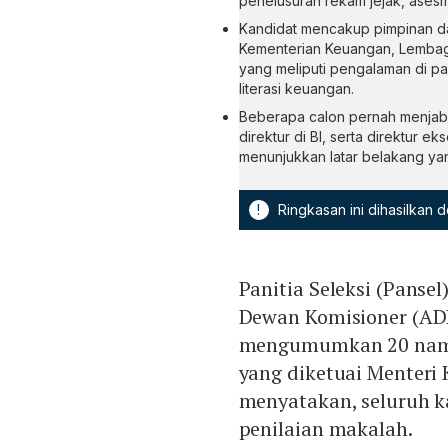
penelusuran rekam jejak, ases
Kandidat mencakup pimpinan dan
Kementerian Keuangan, Lembaga
yang meliputi pengalaman di pa
literasi keuangan.
Beberapa calon pernah menjaba
direktur di BI, serta direktur 
menunjukkan latar belakang yan
!
Ringkasan ini dihasilkan
Panitia Seleksi (Panse
Dewan Komisioner (ADK
mengumumkan 20 nama y
yang diketuai Menteri
menyatakan, seluruh k
penilaian makalah.