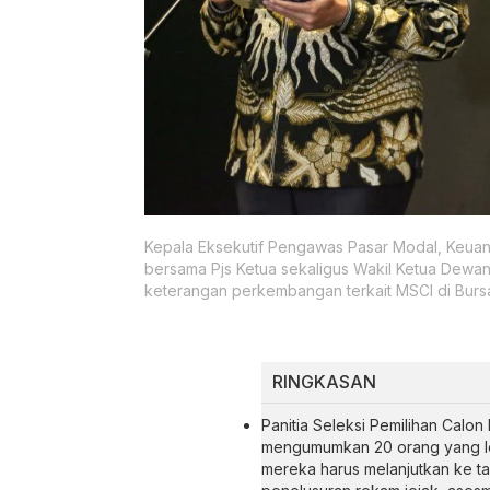
Kepala Eksekutif Pengawas Pasar Modal, Keuanga
bersama Pjs Ketua sekaligus Wakil Ketua Dewa
keterangan perkembangan terkait MSCI di Bursa
RINGKASAN
Panitia Seleksi Pemilihan Cal
mengumumkan 20 orang yang lolo
mereka harus melanjutkan ke ta