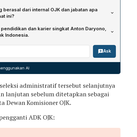
a yang berhasil melewati seleksi administratif, termasuk
g berasal dari internal OJK dan jabatan apa
tnya setiap calon wajib mengikuti rangkaian seleksi
t ini?
i Masukan Masyarakat, Penelusuran Rekam Jejak, Asesmen,
JK antara lain: 1) Friderica Widyasari Dewi – pjs Ketua
dan Wawancara.
 pendidikan dan karier singkat Anton Daryono,
isioner OJK; 2) Hasan Fawzi – pjs Kepala Eksekutif
nk Indonesia.
uangan Derivatif, dan Bursa Karbon OJK; 3) Hermawan
, menyelesaikan S1 Akuntansi di Universitas Gadjah Mada
 Badan Supervisi OJK; 4) Hidayat Prabowo – Kepala OJK
Ask
agister Accounting dari The University of Melbourne
Lasmaida Gultom – mantan Direktur Literasi dan Edukasi
gan Bank Indonesia pada 1 April 1996, kemudian menjabat
); 6) Rizal Ramadhani – Deputi Komisioner Pengawas
Sistem Pembayaran dan Pengawas Spesialis
sa Keuangan dan Perlindungan Konsumen; 7) Darmansyah
 menggunakan AI
SP PUR Layanan dan Administrasi (2019‑2020), serta
canaan Strategis, Keuangan, Sekretariat Dewan dan
engembangan Pengawasan (2018‑2019). Pada 1 April 2024,
Mukti Riyadi – Deputi Komisioner Hubungan Internasional,
seleksi administratif tersebut selanjutnya
tur Eksekutif/Kepala Departemen Surveilans Sistem
.
ngan Konsumen.
n lanjutan sebelum ditetapkan sebagai
ta Dewan Komisioner OJK.
n pengganti ADK OJK: