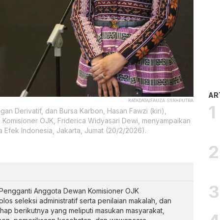
AR
KATADATA/FAUZA SYAHPUTRA
n Derivatif, dan Bursa Karbon, Hasan Fawzi (kiri),
n Komisioner OJK, Friderica Widyasari Dewi, menyampaikan
 Efek Indonesia, Jakarta, Jumat (20/2/2026).
on Pengganti Anggota Dewan Komisioner OJK
s seleksi administratif serta penilaian makalah, dan
hap berikutnya yang meliputi masukan masyarakat,