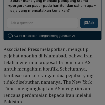
Sektor mana yang menjadi penopang utama
poin kepada Iran melalui Pakistan, sementara
Serikat dan Iran dapat mencapai kesepakatan
•
pergerakan pasar pada hari itu, dan saham apa
pemerintah Iran menolak tawaran tersebut dan
gencatan senjata, meskipun kedua pihak belum
saja yang mencatatkan kenaikan?
mengajukan proposal tandingan berisi lima poin,
sepenuhnya mendekati kesepakatan.
Sektor teknologi menjadi penopang utama pergerakan
termasuk permintaan kontrol atas Selat Hormuz, yang
Ask
pasar. Saham-saham teknologi utama seperti Nvidia,
mencerminkan posisi tawar yang lebih keras dari
AMD, dan Intel mencatatkan kenaikan secara kompak,
Tehran.
mendukung penguatan indeks saham secara
!
FAQ ini dihasilkan dengan menggunakan AI
keseluruhan.
Associated Press melaporkan, mengutip
pejabat anonim di Islamabad, bahwa Iran
telah menerima proposal 15 poin dari AS
untuk mengakhiri konflik. Sebelumnya,
berdasarkan keterangan dua pejabat yang
tidak disebutkan namanya, The New York
Times mengungkapkan AS mengirimkan
rencana perdamaian kepada Iran melalui
Pakistan.