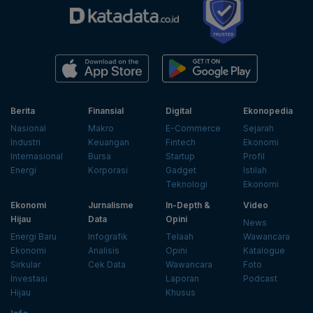
Berita
Finansial
Digital
Ekonopedia
Nasional
Makro
E-Commerce
Sejarah
Industri
Keuangan
Fintech
Ekonomi
Internasional
Bursa
Startup
Profil
Energi
Korporasi
Gadget
Istilah
Teknologi
Ekonomi
Ekonomi
Jurnalisme
In-Depth &
Video
Hijau
Data
Opini
News
Energi Baru
Infografik
Telaah
Wawancara
Ekonomi
Analisis
Opini
Katalogue
Sirkular
Cek Data
Wawancara
Foto
Investasi
Laporan
Podcast
Hijau
Khusus