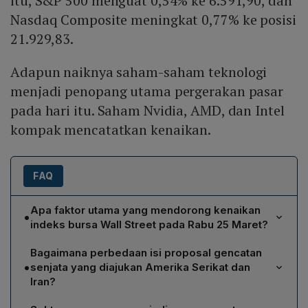
itu, S&P 500 menguat 0,54% ke 6.591,90, dan
Nasdaq Composite meningkat 0,77% ke posisi
21.929,83.
Adapun naiknya saham-saham teknologi
menjadi penopang utama pergerakan pasar
pada hari itu. Saham Nvidia, AMD, dan Intel
kompak mencatatkan kenaikan.
FAQ
Apa faktor utama yang mendorong kenaikan
•
indeks bursa Wall Street pada Rabu 25 Maret?
Kenaikan indeks Dow Jones, S&P 500, dan Nasdaq
Bagaimana perbedaan isi proposal gencatan
dipicu oleh penurunan harga minyak—West Texas
•
senjata yang diajukan Amerika Serikat dan
Intermediate turun 2,2% menjadi US$ 90,32 per barel
Iran?
dan Brent turun 2,17% menjadi US$ 102,22 per barel—
Amerika Serikat mengirimkan proposal damai berisi 15
serta meningkatnya harapan pasar bahwa Amerika