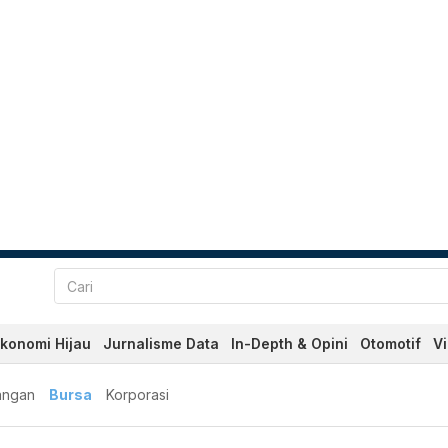
konomi Hijau
Jurnalisme Data
In-Depth & Opini
Otomotif
V
angan
Bursa
Korporasi