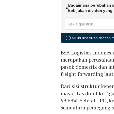
Setelah dikurangi biaya em
penjualan maksimal 1,80 m
Bagaimana perubahan st
•
mengakuisisi PT Bermuda 
ditempatkan dan disetor p
kebijakan dividen yang
dan 2) sisanya akan digu
Sebelum IPO, 99,69% saham 
harian, menjaga likuiditas
IPO, kepemilikan publik 
perusahaan.
kepemilikan lama. Perusa
dari laba bersih mulai ta
!
FAQ ini dihasilkan dengan
tahunan dan dapat disesu
Komisaris.
BSA Logistics Indonesi
merupakan perusahaan 
pasok domestik dan in
freight forwarding lau
Dari sisi struktur kep
mayoritas dimiliki Tiga
99,69%. Setelah IPO, 
sementara pemegang sa