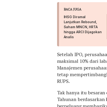
BACA JUGA
IHSG Diramal
Lanjutkan Rebound,
Saham MNCN, HRTA
hingga ARCI Dijagokan
Analis
Setelah IPO, perusaha
maksimal 10% dari lab
Manajemen perusahaan
tetap mempertimbangk
RUPS.
Tak hanya itu besaran
Tahunan berdasarkan ki
berpeluang membagikan 