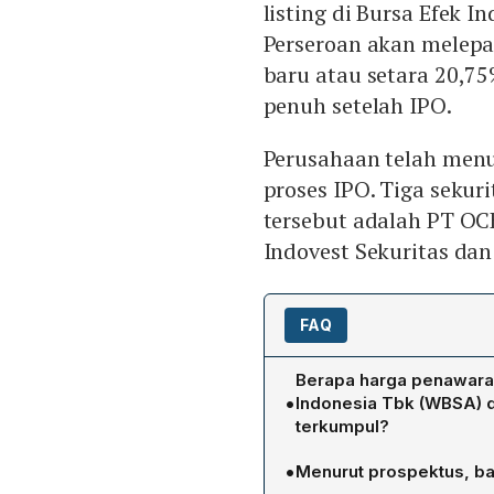
listing di Bursa Efek I
Perseroan akan melepa
baru atau setara 20,7
penuh setelah IPO.
Perusahaan telah menu
proses IPO. Tiga sekur
tersebut adalah PT OC
Indovest Sekuritas dan
FAQ
Berapa harga penawara
•
Indonesia Tbk (WBSA) d
terkumpul?
WBSA menetapkan harga I
•
Menurut prospektus, ba
perusahaan diperkirakan 