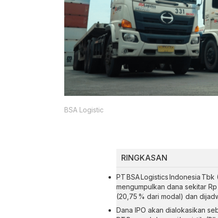
BSA Logistic
RINGKASAN
PT BSA Logistics Indonesia Tb
mengumpulkan dana sekitar Rp 3
(20,75 % dari modal) dan dijadwa
Dana IPO akan dialokasikan sebe