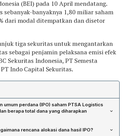
ndonesia (BEI) pada 10 April mendatang.
s sebanyak-banyaknya 1,80 miliar saham
5% dari modal ditempatkan dan disetor
njuk tiga sekuritas untuk mengantarkan
itas sebagai penjamin pelaksana emisi efek
BC Sekuritas Indonesia, PT Semesta
 PT Indo Capital Sekuritas.
n umum perdana (IPO) saham PTSA Logistics
an berapa total dana yang diharapkan
PO sebesar Rp 168 per saham. Dengan harga tersebut,
gaimana rencana alokasi dana hasil IPO?
akan mengantongi dana sebesar Rp 302,4 miliar setelah