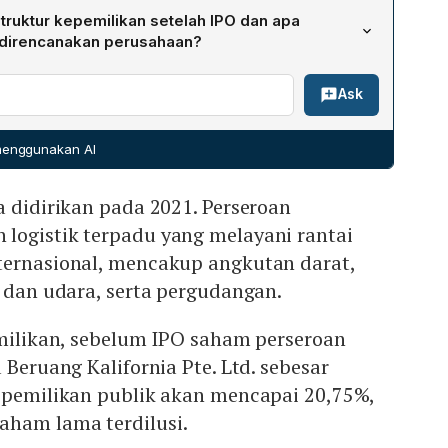
isi, dana IPO akan dialokasikan 1) Rp 215 miliar untuk
iliar saham baru, yang mewakili 20,75% dari modal
ruktur kepemilikan setelah IPO dan apa
Inovasi Logistik (BIL) dengan membeli 99,99% sahamnya,
enuh.
 direncanakan perusahaan?
nakan sebagai modal kerja, mendukung operasional
dimiliki oleh Tiga Beruang Kalifornia Pte. Ltd. Setelah
, serta memperkuat kapasitas layanan logistik multimoda
Ask
akan mencapai 20,75%, mengakibatkan dilusinya
haan berencana membagikan dividen kas maksimal 10%
hun buku 2027, dengan besaran ditentukan dalam RUPS
 menggunakan AI
aikan berdasarkan kinerja serta keputusan Dewan
a didirikan pada 2021. Perseroan
logistik terpadu yang melayani rantai
ternasional, mencakup angkutan darat,
t dan udara, serta pergudangan.
emilikan, sebelum IPO saham perseroan
 Beruang Kalifornia Pte. Ltd. sebesar
kepemilikan publik akan mencapai 20,75%,
ham lama terdilusi.