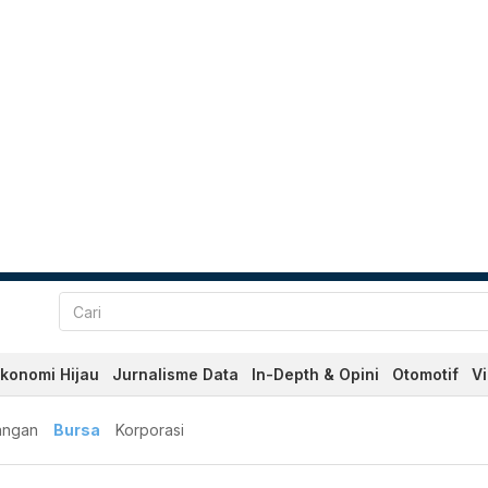
konomi Hijau
Jurnalisme Data
In-Depth & Opini
Otomotif
V
angan
Bursa
Korporasi