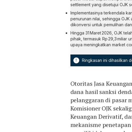
settlement yang disetujui OJK se
Implementasinya terkendala kare
penurunan nilai, sehingga OJK 
dikonversi untuk pemulihan dan
Hingga 31 Maret 2026, OJK tela
pihak, termasuk Rp 29,3 miliar 
upaya meningkatkan market con
!
Ringkasan ini dihasilkan
Otoritas Jasa Keuanga
dana hasil sanksi den
pelanggaran di pasar 
Komisioner OJK sekali
Keuangan Derivatif, d
mekanisme penetapan 