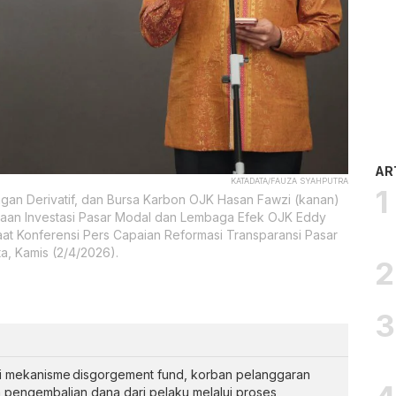
AR
KATADATA/FAUZA SYAHPUTRA
gan Derivatif, dan Bursa Karbon OJK Hasan Fawzi (kanan)
aan Investasi Pasar Modal dan Lembaga Efek OJK Eddy
t Konferensi Pers Capaian Reformasi Transparansi Pasar
a, Kamis (2/4/2026).
i mekanisme disgorgement fund, korban pelanggaran
pengembalian dana dari pelaku melalui proses