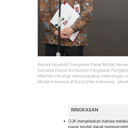
Kepala Eksekutif Pengawas Pasar Modal, Keuan
bersama Deputi Komisioner Pengawas Pengelol
Manindo Harahap menyampaikan keterangan saa
Modal Indonesia di Bursa Efek Indonesia, Jakart
RINGKASAN
OJK menjelaskan bahwa melalu
pasar modal dapat memperoleh 