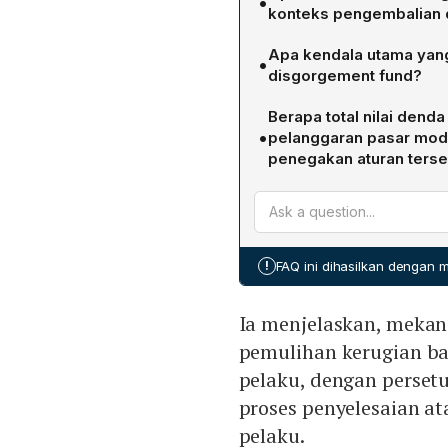
•
konteks pengembalian 
Disgorgement fund merup
Apa kendala utama yan
•
pemulihan kerugian bagi 
disgorgement fund?
pelanggaran dengan perset
Kendala utama terletak pad
settlement yang diajukan
Berapa total nilai dend
Banyak aset yang dimiliki b
dialokasikan kembali kepa
•
pelanggaran pasar moda
sehingga sulit dikonversi 
pemasukan administratif O
penegakan aturan terse
berencana secara selekti
OJK telah mengenakan den
diubah menjadi uang gun
terjerat kasus di pasar mo
terkait manipulasi pasar da
meningkatkan market cond
!
FAQ ini dihasilkan dengan
menegakkan disiplin integr
Ia menjelaskan, meka
pemulihan kerugian ba
pelaku, dengan persetu
proses penyelesaian at
pelaku.