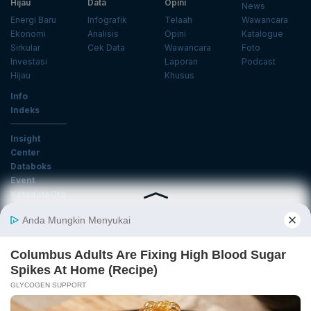
Hijau
Data
Opini
News
Energi Baru
Infografik
Telaah
Wawancara
Ekonomi
Analisis
Opini
Katalogue
Sirkular
Cek Data
Wawancara
Foto
Investasi
Laporan
Podcast
Hijau
Khusus
Info
Indeks
Insight
Center
Databoks
Event
KatadataOto
Langganan Newsletter
Email
Daftar
Ikuti Kami