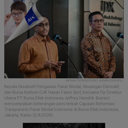
ANTARA FOTO/SULTHONY HASANUDDIN/WSJ.
Kepala Eksekutif Pengawas Pasar Modal, Keuangan Derivatif,
dan Bursa Karbon OJK Hasan Fawzi (kiri) bersama Pjs Direktur
Utama PT Bursa Efek Indonesia Jeffrey Hendrik (kanan)
menyampaikan keterangan pers terkait Capaian Reformasi
Transparansi Pasar Modal Indonesia di Bursa Efek Indonesia,
Jakarta, Kamis (2/4/2026).