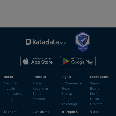
Berita
Finansial
Digital
Ekonopedia
Nasional
Makro
E-Commerce
Sejarah
Industri
Keuangan
Fintech
Ekonomi
Internasional
Bursa
Startup
Profil
Energi
Korporasi
Gadget
Istilah
Teknologi
Ekonomi
Ekonomi
Jurnalisme
In-Depth &
Video