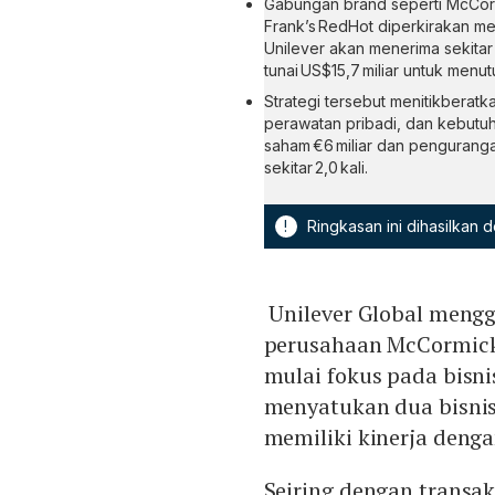
Gabungan brand seperti McCormi
Frank’s RedHot diperkirakan me
Unilever akan menerima sekitar
tunai US$15,7 miliar untuk menu
Strategi tersebut menitikberatk
perawatan pribadi, dan kebut
saham €6 miliar dan penguranga
sekitar 2,0 kali.
!
Ringkasan ini dihasilkan
Unilever Global meng
perusahaan McCormick
mulai fokus pada bisn
menyatukan dua bisnis 
memiliki kinerja deng
Seiring dengan transaks