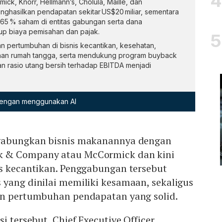
ck, Knorr, Hellmann’s, Cholula, Maille, dan
nghasilkan pendapatan sekitar US$20 miliar, sementara
 65 % saham di entitas gabungan serta dana
tup biaya pemisahan dan pajak.
an pertumbuhan di bisnis kecantikan, kesehatan,
uhan rumah tangga, serta mendukung program buyback
n rasio utang bersih terhadap EBITDA menjadi
 dengan menggunakan AI
gabungkan bisnis makanannya dengan
 & Company atau McCormick dan kini
is kecantikan. Penggabungan tersebut
yang dinilai memiliki kesamaan, sekaligus
an pertumbuhan pendapatan yang solid.
i tersebut, Chief Executive Officer