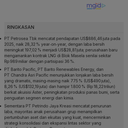
RINGKASAN
PT Petrosea Tbk mencatat pendapatan US$886,46 juta pada
2025, naik 28,32 % year‑on‑year, dengan laba bersih
meningkat 197,02 % menjadi US$28,81 juta; perusahaan baru
mengamankan kontrak LNG di Blok Masela senilai sekitar
Rp 989 miliar dengan partisipasi 36 %.
PT Barito Pacific, PT Barito Renewables Energy, dan
PT Chandra Asri Pacific menunjukkan lonjakan laba bersih
yang dramatis, masing‑masing naik 775 % (US$490 juta),
8,26 % (US$132,19 juta) dan hampir 1.800 % (Rp 18,22 triliun)
berkat akuisisi Aster, peningkatan produksi panas bumi, serta
penguatan segmen energi dan kimia.
Sementara PT Petrindo Jaya Kreasi mencatat penurunan
laba, mayoritas anak perusahaan grup menampilkan
pertumbuhan aset dan ekuitas yang kuat, mencerminkan
strategi konsolidasi dan ekspansi lintas sektor yang