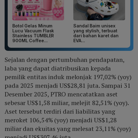
Botol Gelas Minum
Sandal Baim unisex
Lucu Vacuum Flask
yang stylish, terbuat
Stainless TUMBLER
dari bahan karet dan
900ML Coffee...
EVA...
Sejalan dengan pertumbuhan pendapatan,
laba yang dapat diatribusikan kepada
pemilik entitas induk melonjak 197,02% (yoy)
pada 2025 menjadi US$28,81 juta. Sampai 31
Desember 2025, PTRO mencatatkan aset
sebesar US$1,58 miliar, melejit 82,51% (yoy).
Aset tersebut terdiri dari liabilitas yang
meroket 106,54% (yoy) menjadi US$1,28
miliar dan ekuitas yang melesat 23,11% (yoy)
menjadi US$307,46 juta.