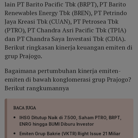
lain PT Barito Pacific Tbk (BRPT), PT Barito
substitusi impor. Fokus pada eksekusi strategi
Renewables Energy Tbk (BREN), PT Petrindo
pengadaan bahan baku optimal serta peningkatan
Jaya Kreasi Tbk (CUAN), PT Petrosea Tbk
likuiditas US$3,8 miliar memperkuat ketahanan
operasional, memungkinkan laba bersih kembali positif
(PTRO), PT Chandra Asri Pacific Tbk (TPIA)
dan melanjutkan momentum pertumbuhan.
dan PT Chandra Saya Investasi Tbk (CDIA).
Berikut ringkasan kinerja keuangan emiten di
grup Prajogo.
Bagaimana pertumbuhan kinerja emiten-
emiten di bawah konglomerasi grup Prajogo?
Berikut rangkumannya
BACA JUGA
IHSG Ditutup Naik di 7.500, Saham PTRO, BRPT,
ENRG hingga BUMI Diburu Investor
Emiten Grup Bakrie (VKTR) Right Issue 21 Miliar