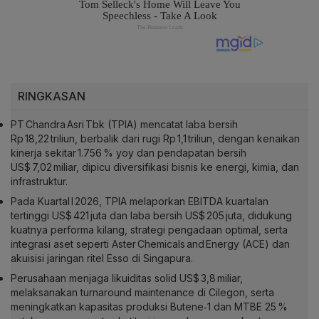
RINGKASAN
PT Chandra Asri Tbk (TPIA) mencatat laba bersih
Rp 18,22 triliun, berbalik dari rugi Rp 1,1 triliun, dengan kenaikan
kinerja sekitar 1.756 % yoy dan pendapatan bersih
US$ 7,02 miliar, dipicu diversifikasi bisnis ke energi, kimia, dan
infrastruktur.
Pada Kuartal I 2026, TPIA melaporkan EBITDA kuartalan
tertinggi US$ 421 juta dan laba bersih US$ 205 juta, didukung
kuatnya performa kilang, strategi pengadaan optimal, serta
integrasi aset seperti Aster Chemicals and Energy (ACE) dan
akuisisi jaringan ritel Esso di Singapura.
Perusahaan menjaga likuiditas solid US$ 3,8 miliar,
melaksanakan turnaround maintenance di Cilegon, serta
meningkatkan kapasitas produksi Butene‑1 dan MTBE 25 %