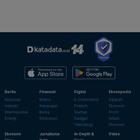
Berita
Finansial
Digital
Ekonopedia
Nasional
Makro
E-Commerce
Sejarah
Industri
Keuangan
Fintech
Ekonomi
Internasional
Bursa
Startup
Profil
Energi
Korporasi
Gadget
Istilah
Teknologi
Ekonomi
Ekonomi
Jurnalisme
In-Depth &
Video