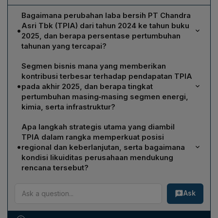
Bagaimana perubahan laba bersih PT Chandra
Asri Tbk (TPIA) dari tahun 2024 ke tahun buku
•
2025, dan berapa persentase pertumbuhan
tahunan yang tercapai?
TPIA beralih dari rugi sebesar Rp 1,1 triliun pada tahun
Segmen bisnis mana yang memberikan
2024 menjadi laba bersih Rp 18,22 triliun pada tahun
kontribusi terbesar terhadap pendapatan TPIA
buku 2025. Lonjakan tersebut menghasilkan
•
pada akhir 2025, dan berapa tingkat
pertumbuhan year‑on‑year sekitar 1.756%.
pertumbuhan masing‑masing segmen energi,
kimia, serta infrastruktur?
Segmen energi menjadi kontributor utama dengan
Apa langkah strategis utama yang diambil
pendapatan US$ 3,66 miliar, tumbuh 31.984,6% yoy.
TPIA dalam rangka memperkuat posisi
Segmen kimia mencatat pertumbuhan 92,1% yoy
•
regional dan keberlanjutan, serta bagaimana
menjadi US$ 3,24 miliar, sedangkan segmen
kondisi likuiditas perusahaan mendukung
infrastruktur naik 35,4% yoy menjadi US$ 121,2 juta.
rencana tersebut?
TPIA mempercepat transformasi melalui integrasi Aster
Ask
Chemicals and Energy (ACE) serta akuisisi jaringan ritel
Esso di Singapura, memperluas jejak Asia Tenggara.
Perusahaan juga meningkatkan kapasitas produksi B1