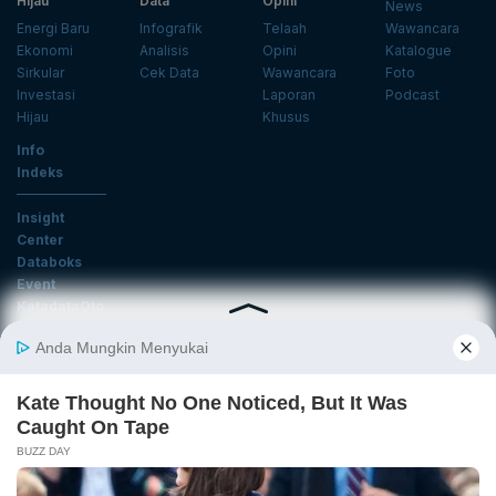
Hijau
Data
Opini
News
Energi Baru
Infografik
Telaah
Wawancara
Ekonomi
Analisis
Opini
Katalogue
Sirkular
Cek Data
Wawancara
Foto
Investasi
Laporan
Podcast
Hijau
Khusus
Info
Indeks
Insight
Center
Databoks
Event
KatadataOto
Langganan Newsletter
Email
Daftar
Ikuti Kami