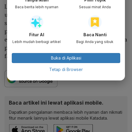
Langkah ini menjadi bagian dari strategi
Baca berita lebih nyaman
Sesuai minat Anda
untuk mempercepat substitusi impor
sekaligus memperkuat ketahanan industri
petrokimia nasional. Dengan kombinasi
Fitur AI
Baca Nanti
ekspansi agresif, integrasi aset strategis, serta
Lebih mudah berbagi artikel
Bagi Anda yang sibuk
perbaikan operasional, TPIA kini memasuki
fase baru pertumbuhan.
Buka di Aplikasi
Tetap di Browser
Baca artikel ini lewat aplikasi mobile.
Dapatkan pengalaman membaca lebih nyaman dan nikmati
fitur menarik lainnya lewat aplikasi mobile Katadata.