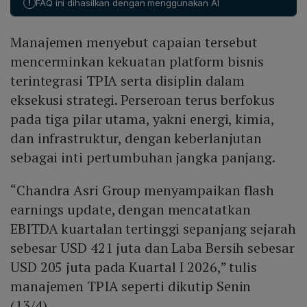
!
FAQ ini dihasilkan dengan menggunakan AI
dan MTBE sebesar 25% dan menjalankan turnaround
maintenance di Cilegon. Likuiditas solid sebesar USD
Manajemen menyebut capaian tersebut
3,8 miliar memberikan ketahanan operasional dan
fleksibilitas strategis untuk mendukung ekspansi dan
mencerminkan kekuatan platform bisnis
dekarbonisasi.
terintegrasi TPIA serta disiplin dalam
eksekusi strategi. Perseroan terus berfokus
pada tiga pilar utama, yakni energi, kimia,
dan infrastruktur, dengan keberlanjutan
sebagai inti pertumbuhan jangka panjang.
“Chandra Asri Group menyampaikan flash
earnings update, dengan mencatatkan
EBITDA kuartalan tertinggi sepanjang sejarah
sebesar USD 421 juta dan Laba Bersih sebesar
USD 205 juta pada Kuartal I 2026,” tulis
manajemen TPIA seperti dikutip Senin
(13/4).