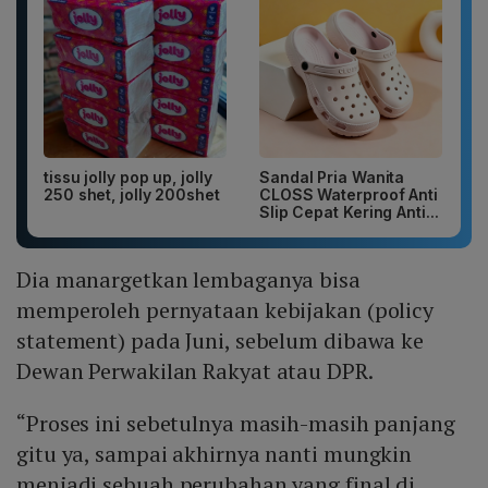
tissu jolly pop up, jolly
Sandal Pria Wanita
250 shet, jolly 200shet
CLOSS Waterproof Anti
Slip Cepat Kering Anti...
Dia manargetkan lembaganya bisa
memperoleh pernyataan kebijakan (policy
statement) pada Juni, sebelum dibawa ke
Dewan Perwakilan Rakyat atau DPR.
“Proses ini sebetulnya masih-masih panjang
gitu ya, sampai akhirnya nanti mungkin
menjadi sebuah perubahan yang final di