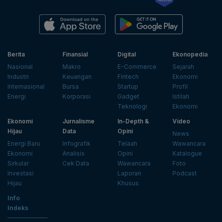
Berita
Finansial
Digital
Ekonopedia
Nasional
Makro
E-Commerce
Sejarah
Industri
Keuangan
Fintech
Ekonomi
Internasional
Bursa
Startup
Profil
Energi
Korporasi
Gadget
Istilah
Teknologi
Ekonomi
Ekonomi
Jurnalisme
In-Depth &
Video
Hijau
Data
Opini
News
Energi Baru
Infografik
Telaah
Wawancara
Ekonomi
Analisis
Opini
Katalogue
Sirkular
Cek Data
Wawancara
Foto
Investasi
Laporan
Podcast
Hijau
Khusus
Info
Indeks