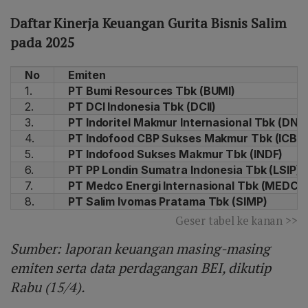
Daftar Kinerja Keuangan Gurita Bisnis Salim
pada 2025
No
Emiten
1.
PT Bumi Resources Tbk (BUMI)
2.
PT DCI Indonesia Tbk (DCII)
3.
PT Indoritel Makmur Internasional Tbk (DNE
4.
PT Indofood CBP Sukses Makmur Tbk (ICBP)
5.
PT Indofood Sukses Makmur Tbk (INDF)
6.
PT PP Londin Sumatra Indonesia Tbk (LSIP)
7.
PT Medco Energi Internasional Tbk (MEDC)
8.
PT Salim Ivomas Pratama Tbk (SIMP)
Geser tabel ke kanan >>
Sumber: laporan keuangan masing-masing
emiten serta data perdagangan BEI, dikutip
Rabu (15/4).