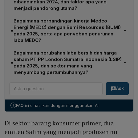
dibandingkan 2024, dan faktor apa yang
menjadi pendorong utama?
Laba bersih INDF naik 24% YoY menjadi Rp10,68 triliun
Bagaimana perbandingan kinerja Medco
pada 2025. Pertumbuhan dipicu oleh kenaikan
Energi (MEDC) dengan Bumi Resources (BUMI)
•
pendapatan sebesar 7% YoY menjadi Rp123,49 triliun
pada 2025, serta apa penyebab penurunan
serta dukungan model bisnis vertikal terintegrasi yang
laba MEDC?
memperkuat penjualan dan margin.
BUMI mencatat laba bersih naik 21% menjadi US$81,01
Bagaimana perubahan laba bersih dan harga
juta, sementara MEDC justru turun 63,16% menjadi
saham PT PP London Sumatra Indonesia (LSIP)
•
US$101 juta. Penurunan MEDC disebabkan oleh
pada 2025, dan sektor mana yang
kontribusi lebih rendah dari AMMN, penurunan nilai aset
menyumbang pertumbuhannya?
nonkas, biaya pengeboran sumur kering di PSC
Laba bersih LSIP melonjak 27,89% YoY menjadi Rp1,88
Beluga, dan melemahnya harga komoditas.
Ask
triliun. Harga saham naik dari Rp995 pada 2 Januari
2025 menjadi Rp1.195 pada 30 Desember 2025,
bertambah 20,5%. Pertumbuhan dipicu oleh sektor
!
FAQ ini dihasilkan dengan menggunakan AI
perkebunan kelapa sawit, terutama kenaikan harga jual
rata-rata dan volume penjualan produk sawit.
Di sektor barang konsumer primer, dua
emiten Salim yang menjadi produsen mi