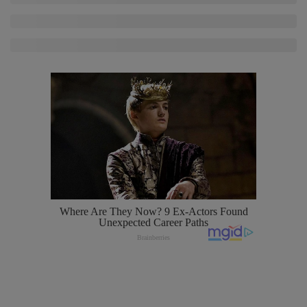
Center MNDG Dinyatakan Pailit
Daftar Orang Terkaya RI versi Terbaru Forbes,
Low Tuck Kwong Geser Prajogo
Danantara Siapkan Gelombang IPO BUMN,
Pegadaian hingga Pelindo Masuk Daftar
IHSG Turun ke 6.343, Saham DSSA, TPIA, BUMI,
BNBR Diburu Investor