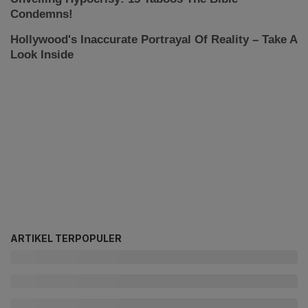
ARTIKEL TERPOPULER
Manuver Besar Telkom (TLKM) 2026, Bidik 6
Divestasi hingga Tutup 4 Lini Bisnis
Respons Telkom (TLKM) setelah Anak Usaha Data