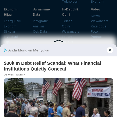
Berita
Finansial
Digital
Ekonopedia
Nasional
Makro
E-Commerce
Sejarah
Industri
Keuangan
Fintech
Ekonomi
Internasional
Bursa
Startup
Profil
Energi
Korporasi
Gadget
Istilah
Teknologi
Ekonomi
Ekonomi
Jurnalisme
In-Depth &
Video
Hijau
Data
Opini
News
Energi Baru
Infografik
Telaah
Wawancara
Ekonomi
Analisis
Opini
Katalogue
Sirkular
Cek Data
Wawancara
Foto
Investasi
Laporan
Podcast
Hijau
Khusus
Info
Indeks
Insight
Center
Databoks
Event