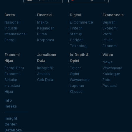
Berita
Finansial
Digital
Ekonopedia
Nasional
Makro
E-Commerce
Sejarah
Industri
Keuangan
Fintech
Ekonomi
Internasional
Bursa
Startup
Profil
Energi
Korporasi
Gadget
Istilah
Teknologi
Ekonomi
Ekonomi
Jurnalisme
In-Depth &
Video
Hijau
Data
Opini
News
Energi Baru
Infografik
Telaah
Wawancara
Ekonomi
Analisis
Opini
Katalogue
Sirkular
Cek Data
Wawancara
Foto
Investasi
Laporan
Podcast
Hijau
Khusus
Info
Indeks
Insight
Center
Databoks