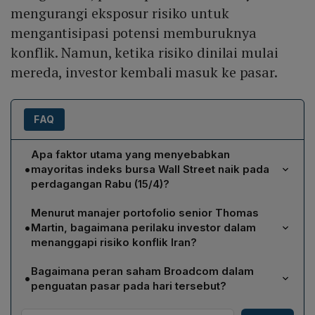
mengurangi eksposur risiko untuk
mengantisipasi potensi memburuknya
konflik. Namun, ketika risiko dinilai mulai
mereda, investor kembali masuk ke pasar.
FAQ
Apa faktor utama yang menyebabkan
•
mayoritas indeks bursa Wall Street naik pada
perdagangan Rabu (15/4)?
Kenaikan tersebut didorong oleh meningkatnya
Menurut manajer portofolio senior Thomas
harapan bahwa konflik Iran akan mereda, yang
•
Martin, bagaimana perilaku investor dalam
memperkuat sentimen pasar. Pernyataan Presiden
menanggapi risiko konflik Iran?
Donald Trump tentang hampir selesainya konflik serta
Martin menjelaskan bahwa investor awalnya
indikasi kuat Iran untuk menandatangani kesepakatan
Bagaimana peran saham Broadcom dalam
•
mengurangi eksposur risiko dengan menjual atau
damai menambah optimisme investor. Selain itu,
penguatan pasar pada hari tersebut?
menahan posisi untuk mengantisipasi potensi eskalasi
spekulasi terbukanya kembali Selat Hormuz
Saham Broadcom menjadi salah satu katalis utama
konflik. Namun, ketika penilaian risiko mulai mereda dan
mengurangi kekhawatiran atas gangguan perdagangan