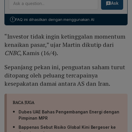
Ask
dengan kenaikan sekitar 4%. Peningkatan ini dipicu
harapan damai muncul, investor kembali masuk ke
global, sehingga memperkuat permintaan saham,
oleh kabar perpanjangan kerja sama dengan Meta
pasar demi tidak kehilangan momentum kenaikan. Ia
terutama di sektor teknologi.
Platforms untuk mengembangkan chip khusus berbasis
menekankan bahwa tindakan ini mencerminkan
!
FAQ ini dihasilkan dengan menggunakan AI
teknologi Broadcom. Kolaborasi tersebut meningkatkan
keinginan investor untuk mengikuti alur positif pasar
prospek pendapatan perusahaan dan menambah
setelah konflik dianggap berada di tahap de‑esklasi.
“Investor tidak ingin ketinggalan momentum
sentimen positif di kalangan investor, berkontribusi
pada penguatan indeks secara keseluruhan.
kenaikan pasar,” ujar Martin dikutip dari
CNBC
, Kamis (16/4).
Sepanjang pekan ini, penguatan saham turut
ditopang oleh peluang tercapainya
kesepakatan damai antara AS dan Iran.
BACA JUGA
Dubes UAE Bahas Pengembangan Energi dengan
Pimpinan MPR
Bappenas Sebut Risiko Global Kini Bergeser ke