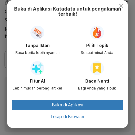
dengan kenaikan sekitar 4%. Kinerja tersebut
×
Buka di Aplikasi Katadata untuk pengalaman
ditopang oleh kabar perpanjangan kerja
terbaik!
sama dengan Meta Platforms dalam
pengembangan chip khusus berbasis
teknologi Broadcom.
Tanpa Iklan
Pilih Topik
Baca berita lebih nyaman
Sesuai minat Anda
Fitur AI
Baca Nanti
Berita Katadata.co.id di WhatsApp
Lebih mudah berbagi artikel
Bagi Anda yang sibuk
Anda
Dapatkan akses cepat ke berita terkini dan data
Buka di Aplikasi
berharga dari WhatsApp Channel Katadata.co.id
Tetap di Browser
Ikuti kami