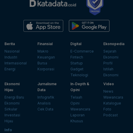
Berita
Finansial
Digital
Ekonopedia
Nasional
Makro
E-Commerce
Sejarah
Industri
Keuangan
Fintech
Ekonomi
Internasional
Bursa
Startup
Profil
Energi
Korporasi
Gadget
Istilah
Teknologi
Ekonomi
Ekonomi
Jurnalisme
In-Depth &
Video
Hijau
Data
Opini
News
Energi Baru
Infografik
Telaah
Wawancara
Ekonomi
Analisis
Opini
Katalogue
Sirkular
Cek Data
Wawancara
Foto
Investasi
Laporan
Podcast
Hijau
Khusus
Info