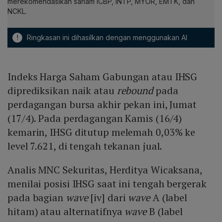
merekomendasikan saham ICBP, INTP, MYOR, EMTK, dan
NCKL.
!
Ringkasan ini dihasilkan dengan menggunakan AI
Indeks Harga Saham Gabungan atau IHSG
diprediksikan naik atau
rebound
pada
perdagangan bursa akhir pekan ini, Jumat
(17/4). Pada perdagangan Kamis (16/4)
kemarin, IHSG ditutup melemah 0,03% ke
level 7.621, di tengah tekanan jual.
Analis MNC Sekuritas, Herditya Wicaksana,
menilai posisi IHSG saat ini tengah bergerak
pada bagian
wave
[iv] dari
wave
A (label
hitam) atau alternatifnya
wave
B (label