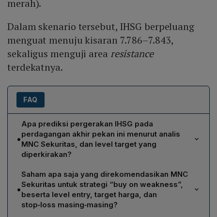
merah).
Dalam skenario tersebut, IHSG berpeluang
menguat menuju kisaran 7.786–7.843,
sekaligus menguji area
resistance
terdekatnya.
FAQ
Apa prediksi pergerakan IHSG pada
perdagangan akhir pekan ini menurut analis
•
MNC Sekuritas, dan level target yang
diperkirakan?
Analis MNC Sekuritas, Herditya Wicaksana, menilai
Saham apa saja yang direkomendasikan MNC
IHSG saat ini berada pada wave [iv] dari wave A (label
Sekuritas untuk strategi “buy on weakness”,
•
hitam) atau alternatifnya wave B (label merah). Dalam
beserta level entry, target harga, dan
skenario tersebut, IHSG berpeluang menguat menuju
stop‑loss masing‑masing?
kisaran 7.786–7.843 serta menguji resistance terdekat.