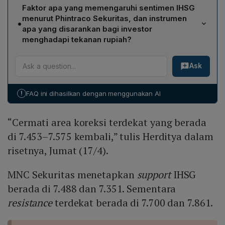
MNC Sekuritas merekomendasikan dua saham: PT
Ia menyarankan memperhatikan area koreksi di 7.453–
Faktor apa yang memengaruhi sentimen IHSG
Bumi Resources Minerals Tbk (BRMS) dengan entry
7.575 dan menegaskan support di 7.488 dan 7.351,
menurut Phintraco Sekuritas, dan instrumen
•
Rp 815–Rp 835, target Rp 940–Rp 1.025, dan stop‑loss di
serta resistance di 7.700 dan 7.861.
apa yang disarankan bagi investor
bawah Rp 790; serta PT J Resources Asia Pasifik Tbk
menghadapi tekanan rupiah?
(PSAB) dengan entry Rp 545–Rp 565, target Rp 600–
Phintraco Sekuritas mencatat bahwa perundingan
Rp 635, dan stop‑loss di bawah Rp 520.
Ask
AS‑Iran yang dapat menghentikan perang serta
penurunan harga minyak mentah menjadi faktor positif,
namun kondisi overbought mendorong profit taking
!
FAQ ini dihasilkan dengan menggunakan AI
sehingga IHSG diperkirakan bergerak sideways di
kisaran 7.550‑7.700. Karena melemahnya rupiah,
“Cermati area koreksi terdekat yang berada
Phintraco menyarankan investasi pada Sekuritas
Rupiah Bank Indonesia (SRBI), yang menawarkan imbal
di 7.453–7.575 kembali,” tulis Herditya dalam
hasil tinggi dan berfungsi sebagai penyerap likuiditas
risetnya, Jumat (17/4).
untuk menjaga stabilitas nilai tukar.
MNC Sekuritas menetapkan
support
IHSG
berada di 7.488 dan 7.351. Sementara
resistance
terdekat berada di 7.700 dan 7.861.