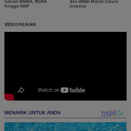
Saham MBMA, MDKA
dan BNBR Malah Diburu
hingga INKP
Investor
VIDEO PILIHAN