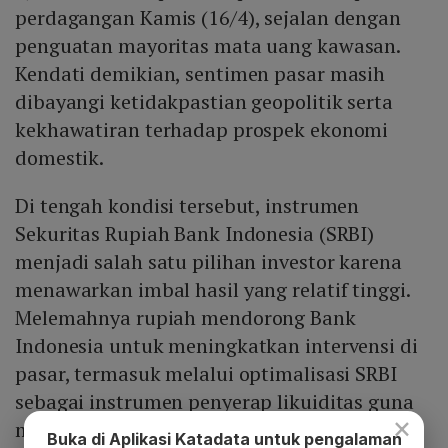
perdagangan Kamis (16/4), sejalan dengan
penguatan mayoritas mata uang kawasan.
Kendati demikian, sentimen pasar masih
dibayangi ketidakpastian geopolitik serta
kekhawatiran terhadap prospek ekonomi
domestik.
Di tengah kondisi tersebut, instrumen
Sekuritas Rupiah Bank Indonesia (SRBI)
menjadi salah satu pilihan investor karena
menawarkan imbal hasil yang relatif tinggi.
Melemahnya rupiah mendorong Bank
Indonesia untuk meningkatkan intervensi di
pasar, termasuk melalui optimalisasi SRBI
sebagai instrumen penyerap likuiditas guna
×
menjaga stabilitas nilai tukar.
Buka di Aplikasi Katadata untuk pengalaman