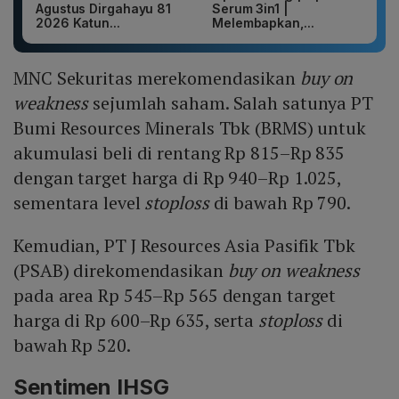
Agustus Dirgahayu 81
Serum 3in1 |
2026 Katun...
Melembapkan,...
MNC Sekuritas merekomendasikan
buy on
weakness
sejumlah saham. Salah satunya PT
Bumi Resources Minerals Tbk (BRMS) untuk
akumulasi beli di rentang Rp 815–Rp 835
dengan target harga di Rp 940–Rp 1.025,
sementara level
stoploss
di bawah Rp 790.
Kemudian, PT J Resources Asia Pasifik Tbk
(PSAB) direkomendasikan
buy on weakness
pada area Rp 545–Rp 565 dengan target
harga di Rp 600–Rp 635, serta
stoploss
di
bawah Rp 520.
Sentimen IHSG