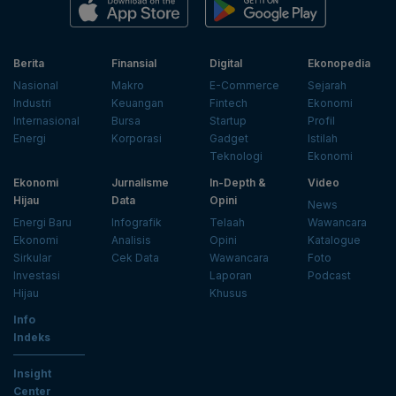
Berita
Finansial
Digital
Ekonopedia
Nasional
Makro
E-Commerce
Sejarah
Industri
Keuangan
Fintech
Ekonomi
Internasional
Bursa
Startup
Profil
Energi
Korporasi
Gadget
Istilah
Teknologi
Ekonomi
Ekonomi
Jurnalisme
In-Depth &
Video
Hijau
Data
Opini
News
Energi Baru
Infografik
Telaah
Wawancara
Ekonomi
Analisis
Opini
Katalogue
Sirkular
Cek Data
Wawancara
Foto
Investasi
Laporan
Podcast
Hijau
Khusus
Info
Indeks
Insight
Center