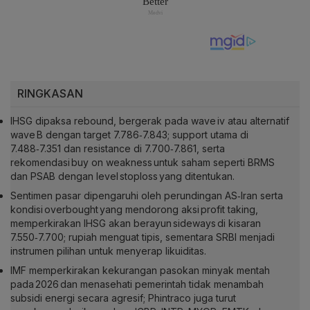
RINGKASAN
IHSG dipaksa rebound, bergerak pada wave iv atau alternatif
wave B dengan target 7.786‑7.843; support utama di
7.488‑7.351 dan resistance di 7.700‑7.861, serta
rekomendasi buy on weakness untuk saham seperti BRMS
dan PSAB dengan level stoploss yang ditentukan.
Sentimen pasar dipengaruhi oleh perundingan AS‑Iran serta
kondisi overbought yang mendorong aksi profit taking,
memperkirakan IHSG akan berayun sideways di kisaran
7.550‑7.700; rupiah menguat tipis, sementara SRBI menjadi
instrumen pilihan untuk menyerap likuiditas.
IMF memperkirakan kekurangan pasokan minyak mentah
pada 2026 dan menasehati pemerintah tidak menambah
subsidi energi secara agresif; Phintraco juga turut