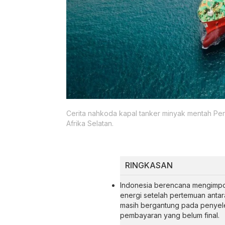
Cerita nahkoda kapal tanker minyak mentah Pert
Afrika Selatan.
RINGKASAN
Indonesia berencana mengimpor 
energi setelah pertemuan antar
masih bergantung pada penyele
pembayaran yang belum final.