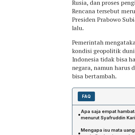
Rusia, dan proses peng
Rencana tersebut meru
Presiden Prabowo Subi
lalu.
Pemerintah mengatakan
kondisi geopolitik dun
Indonesia tidak bisa 
negara, namun harus d
bisa bertambah.
FAQ
Apa saja empat hambat
•
menurut Syafruddin Kar
Syafruddin mengidentifika
Mengapa isu mata uang 
•
volume, jenis komoditas, f