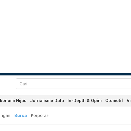
konomi Hijau
Jurnalisme Data
In-Depth & Opini
Otomotif
V
angan
Bursa
Korporasi