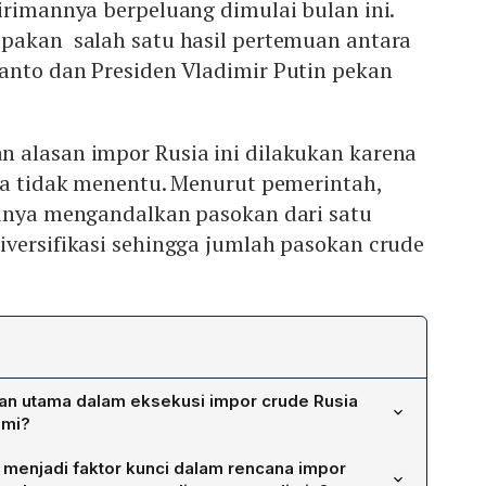
irimannya berpeluang dimulai bulan ini.
pakan salah satu hasil pertemuan antara
anto dan Presiden Vladimir Putin pekan
 alasan impor Rusia ini dilakukan karena
ia tidak menentu. Menurut pemerintah,
hanya mengandalkan pasokan dari satu
iversifikasi sehingga jumlah pasokan crude
an utama dalam eksekusi impor crude Rusia
imi?
si empat hambatan utama: (1) kontrak, yang harus merinci
menjadi faktor kunci dalam rencana impor
ormula harga, jadwal pengiriman, dan pembagian risiko;