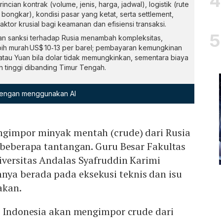
ncian kontrak (volume, jenis, harga, jadwal), logistik (rute
t bongkar), kondisi pasar yang ketat, serta settlement,
ktor krusial bagi keamanan dan efisiensi transaksi.
 dan sanksi terhadap Rusia menambah kompleksitas,
bih murah US$ 10‑13 per barel; pembayaran kemungkinan
tau Yuan bila dolar tidak memungkinkan, sementara biaya
ih tinggi dibanding Timur Tengah.
 dengan menggunakan AI
gimpor minyak mentah (crude) dari Rusia
 beberapa tantangan. Guru Besar Fakultas
iversitas Andalas Syafruddin Karimi
a berada pada eksekusi teknis dan isu
akan.
, Indonesia akan mengimpor crude dari