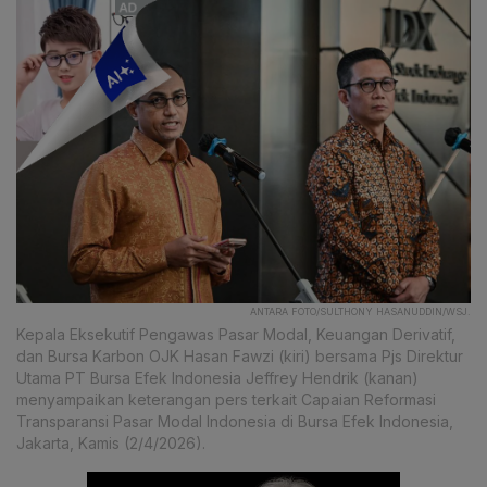
ANTARA FOTO/SULTHONY HASANUDDIN/WSJ.
Kepala Eksekutif Pengawas Pasar Modal, Keuangan Derivatif,
dan Bursa Karbon OJK Hasan Fawzi (kiri) bersama Pjs Direktur
Utama PT Bursa Efek Indonesia Jeffrey Hendrik (kanan)
menyampaikan keterangan pers terkait Capaian Reformasi
Transparansi Pasar Modal Indonesia di Bursa Efek Indonesia,
Jakarta, Kamis (2/4/2026).