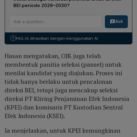
setelah proses verifikasi administrasi selesai, hasil
diumumkan setelah batas akhir pengajuan, yaitu 4 Mei
BEI periode 2026–2030?
seleksi akan disampaikan menjelang Rapat Umum
2026.
Beberapa nama yang muncul antara lain mantan
Pemegang Saham (RUPS) yang dijadwalkan akhir Juni
Ask
Direktur Investasi BPJS Ketenagakerjaan Edwin Ridwan,
2026, dimana keputusan akhir mengenai direksi akan
Laksono Widodo (mantan Direktur Utama PT BRI
diambil.
Danareksa Sekuritas), Plt. Direktur Utama PT BRI
!
FAQ ini dihasilkan dengan menggunakan AI
Danareksa Sekuritas Fifi Virgantria, Penjabat Sementara
BEI Jeffrey Hendrik, Direktur Utama KPEI Iding Pardi,
Hasan mengatakan, OJK juga telah
serta Presiden Direktur Mandiri Sekuritas Oki
Ramadhana. Selain itu, Wuddy Warsono dari BPI Daya
membentuk panitia seleksi (pansel) untuk
Anagata Nusantara juga tercatat dalam paket kandidat.
menilai kandidat yang diajukan. Proses ini
tidak hanya berlaku untuk pencalonan
direksi BEI, tetapi juga mencakup seleksi
direksi PT Kliring Penjaminan Efek Indonesia
(KPEI) dan komisaris PT Kustodian Sentral
Efek Indonesia (KSEI).
Ia menjelaskan, untuk KPEI kemungkinan