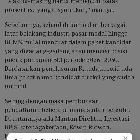
“Masing-masing harus memenuhi batas
prosentase yang disyaratkan,” ujarnya.
Sebelumnya, sejumlah nama dari berbagai
latar belakang industri pasar modal hingga
BUMN mulai mencuat dalam paket kandidat
yang digadang-gadang akan mengisi posisi
pucuk pimpinan BEI periode 2026–2030.
Berdasarkan penelusuran Katadata.co.id ada
lima paket nama kandidat direksi yang sudah
muncul.
Seiring dengan masa pembukaan
pendaftaran beberapa nama sudah bergulir.
Di antaranya ada Mantan Direktur Investasi
BPJS Ketenagakerjaan, Edwin Ridwan.
Kemudian Laksono Widodo mantan Direktur
×