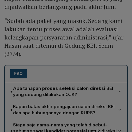
dijadwalkan berlangsung pada akhir Juni.
“Sudah ada paket yang masuk. Sedang kami
lakukan tentu proses awal adalah evaluasi
kelengkapan persyaratan administrasi,” ujar
Hasan saat ditemui di Gedung BEI, Senin
(27/4).
FAQ
Apa tahapan proses seleksi calon direksi BEI
•
yang sedang dilakukan OJK?
Tahapan awal adalah verifikasi administrasi seluruh
Kapan batas akhir pengajuan calon direksi BEI
•
kandidat untuk memastikan kelengkapan persyaratan.
dan apa hubungannya dengan RUPS?
Setelah lolos verifikasi, proses berlanjut ke penilaian
Batas akhir pengajuan calon direksi BEI ditetapkan
kemampuan dan kompetensi pada panitia seleksi
Siapa saja nama-nama yang telah disebut-
pada 4 Mei 2026. Batas waktu ini penting karena
(pansel) yang telah dibentuk OJK. Hasil akhir baru akan
•
sebut sebagai kandidat potensial untuk direksi