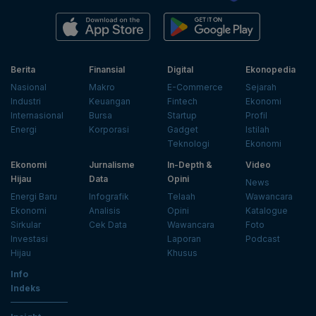
Berita
Finansial
Digital
Ekonopedia
Nasional
Makro
E-Commerce
Sejarah
Industri
Keuangan
Fintech
Ekonomi
Internasional
Bursa
Startup
Profil
Energi
Korporasi
Gadget
Istilah
Teknologi
Ekonomi
Ekonomi
Jurnalisme
In-Depth &
Video
Hijau
Data
Opini
News
Energi Baru
Infografik
Telaah
Wawancara
Ekonomi
Analisis
Opini
Katalogue
Sirkular
Cek Data
Wawancara
Foto
Investasi
Laporan
Podcast
Hijau
Khusus
Info
Indeks