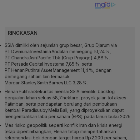
RINGKASAN
SSIA dimiliki oleh sejumlah grup besar; Grup Djarum via
PT Dwimuria Investama Andalan memegang 10,24 %,
PT Chandra Asri Pacific Tbk (Grup Prajogo) 4,88 %,
PT Persada Capital Investama 7,85 %, serta
PT Henan Putihrai Asset Management 11,4 %, dengan
pemegang saham lain termasuk
Morgan Stanley Smith Barney LLC 3,28 %.
Henan Putihrai Sekuritas menilai SSIA memiliki backlog
penjualan lahan seluas 58,7 hektare, proyek jalan tol akses
Patimban, serta pendapatan berulang dari pembukaan
kembali Paradisus by Melia Bali, yang diproyeksikan dapat
mengembalikan laba per saham (EPS) pada tahun buku 2026.
Mes risiko geopolitik seperti konflik Iran dan krisis energi
tetap dipertimbangkan, Henan tetap mempertahankan
rekomendasi beli dengan target harga Rp 2.200 per saham,