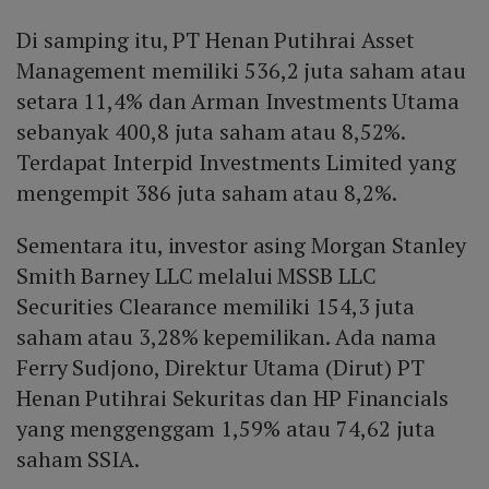
Clearance 154,3 juta saham (3,28 %); serta Ferry
rekomendasi ‘beli’ dengan target harga Rp 2.200 per
pada tahun buku 2026.
Sudjono (Direktur Utama PT Henan Putihrai Sekuritas)
Di samping itu, PT Henan Putihrai Asset
saham, yang mencerminkan potensi kenaikan sekitar
74,62 juta saham (1,59 %).
24,65 % dari level saat ini dan diskon 55 % terhadap
Management memiliki 536,2 juta saham atau
nilai RNAV serta alpha 2,65 % dibandingkan tolok ukur
setara 11,4% dan Arman Investments Utama
pasar HPS 2026.
sebanyak 400,8 juta saham atau 8,52%.
Terdapat Interpid Investments Limited yang
mengempit 386 juta saham atau 8,2%.
Sementara itu, investor asing Morgan Stanley
Smith Barney LLC melalui MSSB LLC
Securities Clearance memiliki 154,3 juta
saham atau 3,28% kepemilikan. Ada nama
Ferry Sudjono, Direktur Utama (Dirut) PT
Henan Putihrai Sekuritas dan HP Financials
yang menggenggam 1,59% atau 74,62 juta
saham SSIA.