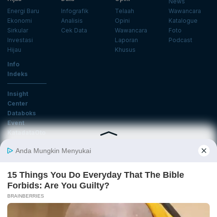
News
Energi Baru
Infografik
Telaah
Wawancara
Ekonomi
Analisis
Opini
Katalogue
Sirkular
Cek Data
Wawancara
Foto
Investasi
Laporan
Podcast
Hijau
Khusus
Info
Indeks
Insight
Center
Databoks
Event
KatadataOto
Langganan Newsletter
Email
Daftar
Ikuti Kami