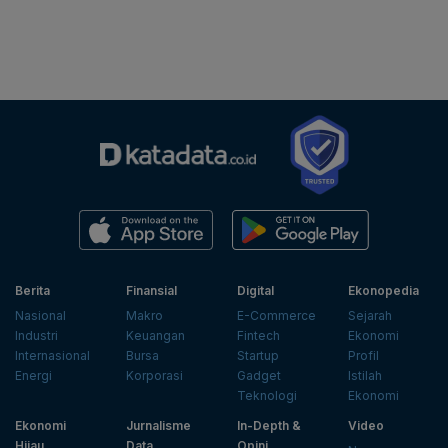
Berita
Finansial
Digital
Ekonopedia
Nasional
Makro
E-Commerce
Sejarah
Industri
Keuangan
Fintech
Ekonomi
Internasional
Bursa
Startup
Profil
Energi
Korporasi
Gadget
Istilah
Teknologi
Ekonomi
Ekonomi
Jurnalisme
In-Depth &
Video
Hijau
Data
Opini