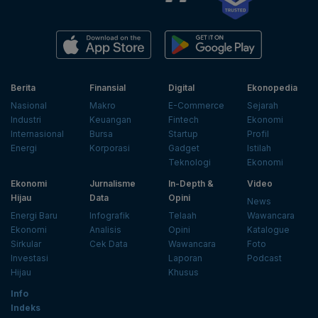
Berita
Finansial
Digital
Ekonopedia
Nasional
Makro
E-Commerce
Sejarah
Industri
Keuangan
Fintech
Ekonomi
Internasional
Bursa
Startup
Profil
Energi
Korporasi
Gadget
Istilah
Teknologi
Ekonomi
Ekonomi
Jurnalisme
In-Depth &
Video
Hijau
Data
Opini
News
Energi Baru
Infografik
Telaah
Wawancara
Ekonomi
Analisis
Opini
Katalogue
Sirkular
Cek Data
Wawancara
Foto
Investasi
Laporan
Podcast
Hijau
Khusus
Info
Indeks