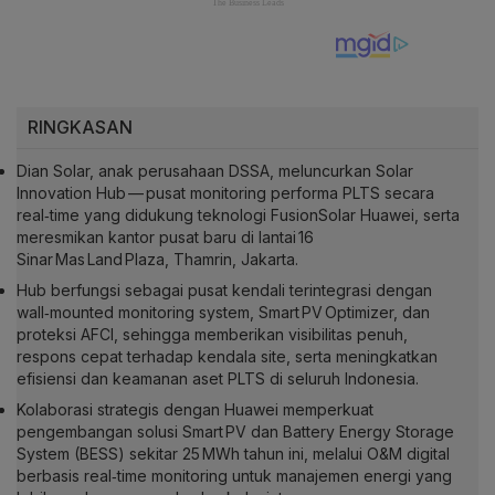
RINGKASAN
Dian Solar, anak perusahaan DSSA, meluncurkan Solar
Innovation Hub — pusat monitoring performa PLTS secara
real‑time yang didukung teknologi FusionSolar Huawei, serta
meresmikan kantor pusat baru di lantai 16
Sinar Mas Land Plaza, Thamrin, Jakarta.
Hub berfungsi sebagai pusat kendali terintegrasi dengan
wall‑mounted monitoring system, Smart PV Optimizer, dan
proteksi AFCI, sehingga memberikan visibilitas penuh,
respons cepat terhadap kendala site, serta meningkatkan
efisiensi dan keamanan aset PLTS di seluruh Indonesia.
Kolaborasi strategis dengan Huawei memperkuat
pengembangan solusi Smart PV dan Battery Energy Storage
System (BESS) sekitar 25 MWh tahun ini, melalui O&M digital
berbasis real‑time monitoring untuk manajemen energi yang