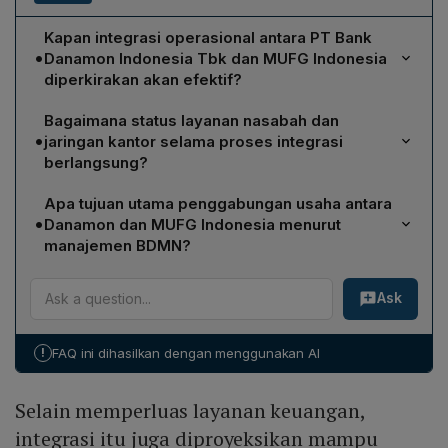
Kapan integrasi operasional antara PT Bank
•
Danamon Indonesia Tbk dan MUFG Indonesia
diperkirakan akan efektif?
Integrasi tersebut ditargetkan akan efektif pada tahun
Bagaimana status layanan nasabah dan
2027, setelah proses persiapan, persetujuan regulator,
•
jaringan kantor selama proses integrasi
dan persetujuan pemegang saham selesai.
berlangsung?
Manajemen menegaskan bahwa selama proses
Apa tujuan utama penggabungan usaha antara
integrasi, operasional Danamon maupun MUFG
•
Danamon dan MUFG Indonesia menurut
Indonesia tetap berjalan normal; tidak ada perubahan
manajemen BDMN?
pada layanan, jam operasional, maupun jaringan kantor,
Tujuan utama adalah membentuk salah satu institusi
sehingga nasabah dapat bertransaksi dan
Ask
finansial global terbesar di Indonesia, mengoptimalkan
menggunakan produk finansial seperti biasa.
kekuatan bisnis, keahlian, serta jaringan global dan
domestik masing-masing, serta memberikan nilai
!
FAQ ini dihasilkan dengan menggunakan AI
tambah bagi pemegang saham, pemangku
kepentingan, dan mendukung pertumbuhan industri
Selain memperluas layanan keuangan,
jasa keuangan nasional.
integrasi itu juga diproyeksikan mampu