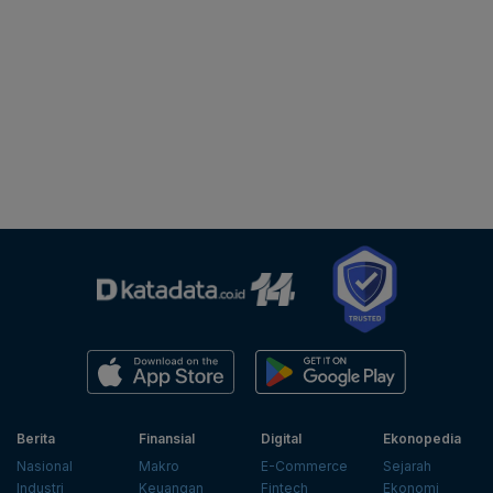
Berita
Finansial
Digital
Ekonopedia
Nasional
Makro
E-Commerce
Sejarah
Industri
Keuangan
Fintech
Ekonomi