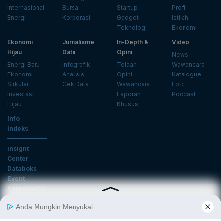
Internasional
Bursa
Startup
Profil
Energi
Korporasi
Gadget
Istilah
Teknologi
Ekonomi
Ekonomi
Jurnalisme
In-Depth &
Video
Hijau
Data
Opini
News
Energi Baru
Infografik
Telaah
Wawancara
Ekonomi
Analisis
Opini
Katalogue
Sirkular
Cek Data
Wawancara
Foto
Investasi
Laporan
Podcast
Hijau
Khusus
Info
Indeks
Insight
Center
Databoks
Event
KatadataOto
Langganan Newsletter