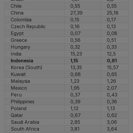
Chile
0,55
0,55
China
27,39
25,18
Colombia
0,15
0,17
Czech Republic
0,16
0,13
Egypt
0,07
0,08
Greece
0,56
0,51
Hungary
0,32
0,33
India
15,23
12,5
Indonesia
1,15
0,91
Korea (South)
13,35
15,57
Kuwait
0,68
0,65
Malaysia
1,23
1,26
Mexico
1,95
2,07
Peru
0,37
0,43
Philippines
0,39
0,36
Poland
1,12
1,13
Qatar
0,67
0,62
Saudi Arabia
2,85
3,06
South Africa
3,81
3,64