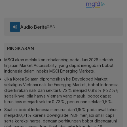
Audio Berita
0:58
RINGKASAN
MSCI akan melakukan rebalancing pada Juni 2026 setelah
tinjauan Market Accessibility, yang dapat mengubah bobot
Indonesia dalam indeks MSCI Emerging Markets.
Jika Korea Selatan dipromosikan ke Developed Market
sekaligus Vietnam naik ke Emerging Market, bobot Indonesia
diperkirakan naik dari sekitar 0,72 % menjadi 0,88 % (≈22 %);
sebaliknya, bila hanya Vietnam yang masuk, bobot dapat
turun tipis menjadi sekitar 0,73 %, penurunan sekitar 0,5 %.
Saat ini bobot Indonesia menurun dari 1,15 % pada awal tahun
menjadi 0,71 % karena downgrade INDF menjadi small caps
serta koreksi harga, dengan perhitungan bobot dipengaruhi
oleh harga saham, free‑float, dan nilai tukar dolar AS.