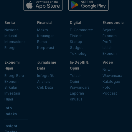
Berita
Finansial
Digital
Ekonopedia
Nasional
Makro
E-Commerce
Sejarah
Industri
Keuangan
Fintech
Ekonomi
Internasional
Bursa
Startup
Profil
Energi
Korporasi
Gadget
Istilah
Teknologi
Ekonomi
Ekonomi
Jurnalisme
In-Depth &
Video
Hijau
Data
Opini
News
Energi Baru
Infografik
Telaah
Wawancara
Ekonomi
Analisis
Opini
Katalogue
Sirkular
Cek Data
Wawancara
Foto
Investasi
Laporan
Podcast
Hijau
Khusus
Info
Indeks
Insight
Center