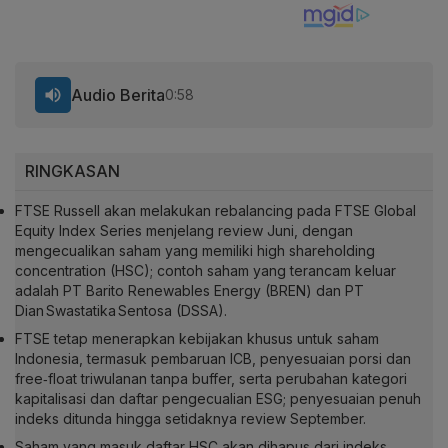
Audio Berita
0:58
RINGKASAN
FTSE Russell akan melakukan rebalancing pada FTSE Global
Equity Index Series menjelang review Juni, dengan
mengecualikan saham yang memiliki high shareholding
concentration (HSC); contoh saham yang terancam keluar
adalah PT Barito Renewables Energy (BREN) dan PT
Dian Swastatika Sentosa (DSSA).
FTSE tetap menerapkan kebijakan khusus untuk saham
Indonesia, termasuk pembaruan ICB, penyesuaian porsi dan
free‑float triwulanan tanpa buffer, serta perubahan kategori
kapitalisasi dan daftar pengecualian ESG; penyesuaian penuh
indeks ditunda hingga setidaknya review September.
Saham yang masuk daftar HSC akan dihapus dari indeks