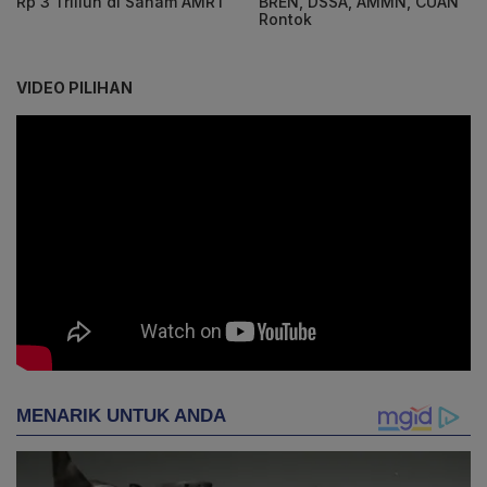
Rp 3 Triliun di Saham AMRT
BREN, DSSA, AMMN, CUAN
Rontok
VIDEO PILIHAN