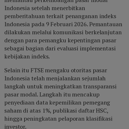
ESG terbaru. FTSE juga menunda penyesuaian
Indonesia setelah menerbitkan
peringkat indeks penuh, peningkatan free float, dan
pemberitahuan terkait penanganan indeks
penambahan IPO hingga tinjauan indeks September
Indonesia pada 9 Februari 2026. Pemantauan
2026.
dilakukan melalui komunikasi berkelanjutan
dengan para pemangku kepentingan pasar
sebagai bagian dari evaluasi implementasi
kebijakan indeks.
Selain itu FTSE mengaku otoritas pasar
Indonesia telah menjalankan sejumlah
langkah untuk meningkatkan transparansi
pasar modal. Langkah itu mencakup
penyediaan data kepemilikan pemegang
saham di atas 1%, publikasi daftar HSC,
hingga peningkatan pelaporan klasifikasi
investor.