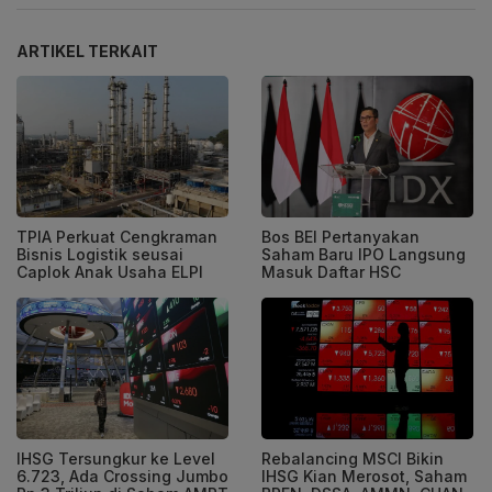
ARTIKEL TERKAIT
TPIA Perkuat Cengkraman
Bos BEI Pertanyakan
Bisnis Logistik seusai
Saham Baru IPO Langsung
Caplok Anak Usaha ELPI
Masuk Daftar HSC
IHSG Tersungkur ke Level
Rebalancing MSCI Bikin
6.723, Ada Crossing Jumbo
IHSG Kian Merosot, Saham