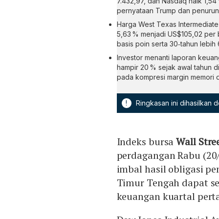
7.432,97, dan Nasdaq naik 1,54
pernyataan Trump dan penurunan
Harga West Texas Intermediate 
5,63 % menjadi US$105,02 per b
basis poin serta 30‑tahun lebih
Investor menanti laporan keuan
hampir 20 % sejak awal tahun 
pada kompresi margin memori d
!
Ringkasan ini dihasilkan
Indeks bursa
Wall Stre
perdagangan Rabu (20/
imbal hasil obligasi pe
Timur Tengah dapat se
keuangan kuartal pert