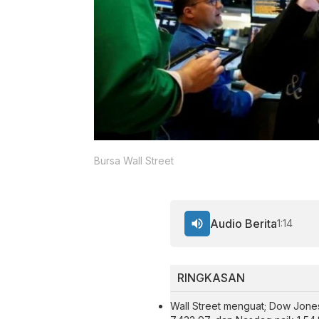
Bursa Wall Street
Audio Berita
1:14
RINGKASAN
Wall Street menguat; Dow Jones