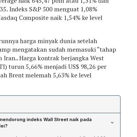
verage naik 645,47 poin atau 1,31% dan
9,35. Indeks S&P 500 menguat 1,08%
Nasdaq Composite naik 1,54% ke level
urunnya harga minyak dunia setelah
rump mengatakan sudah memasuki “tahap
n Iran.. Harga kontrak berjangka West
TI) turun 5,66% menjadi US$ 98,26 per
ah Brent melemah 5,63% ke level
mendorong indeks Wall Street naik pada
ei?
et dipicu oleh kombinasi penurunan harga minyak dunia