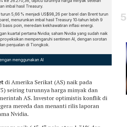
 % ke 26.270,36, dipicu turunnya harga minyak setelah
 imbal hasil Treasury.
turun 5,66 % menjadi US$98,26 per barel dan Brent turun
arel, menurunkan imbal hasil Treasury 10‑tahun lebih 9
 6 basis poin, meredam kekhawatiran inflasi energi.
gan kuartal pertama Nvidia; saham Nvidia yang sudah naik
diproyeksikan mempengaruhi sentimen AI, dengan sorotan
an penjualan di Tiongkok.
 dengan menggunakan AI
et
di Amerika Serikat (AS) naik pada
5) seiring turunnya harga minyak dan
merintah AS. Investor optimistis konflik di
gera mereda dan menanti rilis laporan
ama Nvidia.