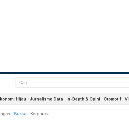
konomi Hijau
Jurnalisme Data
In-Depth & Opini
Otomotif
V
angan
Bursa
Korporasi