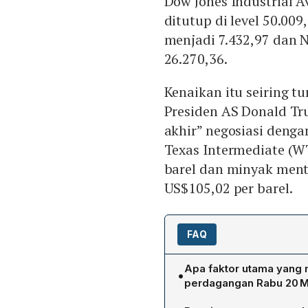
Dow Jones Industrial A
ditutup di level 50.00
menjadi 7.432,97 dan 
26.270,36.
Kenaikan itu seiring t
Presiden AS Donald T
akhir” negosiasi denga
Texas Intermediate (W
barel dan minyak ment
US$105,02 per barel.
FAQ
Apa faktor utama yang 
•
perdagangan Rabu 20 M
Kenaikan indeks Wall Stre