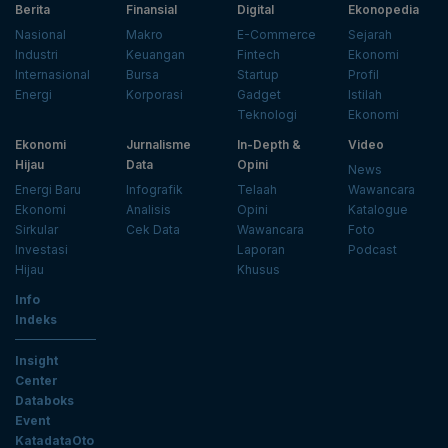
Berita
Finansial
Digital
Ekonopedia
Nasional
Makro
E-Commerce
Sejarah
Industri
Keuangan
Fintech
Ekonomi
Internasional
Bursa
Startup
Profil
Energi
Korporasi
Gadget
Istilah
Teknologi
Ekonomi
Ekonomi
Jurnalisme
In-Depth &
Video
Hijau
Data
Opini
News
Energi Baru
Infografik
Telaah
Wawancara
Ekonomi
Analisis
Opini
Katalogue
Sirkular
Cek Data
Wawancara
Foto
Investasi
Laporan
Podcast
Hijau
Khusus
Info
Indeks
Insight
Center
Databoks
Event
KatadataOto