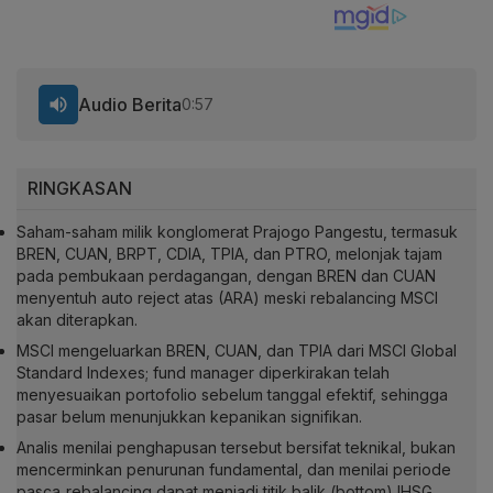
Audio Berita
0:57
RINGKASAN
Saham-saham milik konglomerat Prajogo Pangestu, termasuk
BREN, CUAN, BRPT, CDIA, TPIA, dan PTRO, melonjak tajam
pada pembukaan perdagangan, dengan BREN dan CUAN
menyentuh auto reject atas (ARA) meski rebalancing MSCI
akan diterapkan.
MSCI mengeluarkan BREN, CUAN, dan TPIA dari MSCI Global
Standard Indexes; fund manager diperkirakan telah
menyesuaikan portofolio sebelum tanggal efektif, sehingga
pasar belum menunjukkan kepanikan signifikan.
Analis menilai penghapusan tersebut bersifat teknikal, bukan
mencerminkan penurunan fundamental, dan menilai periode
pasca‑rebalancing dapat menjadi titik balik (bottom) IHSG,