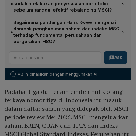
melompat hingga menyentuh batas auto reject ARA
•
sudah melakukan penyesuaian portofolio
25% pada level Rp 3.300, sedangkan CUAN (PT
sebelum tanggal efektif rebalancing MSCI?
Petrindo Jaya Kreasi Tbk) naik 24,75% ke Rp 630.
Hans Kwee menjelaskan bahwa pola pergerakan
TPIA (PT Chandra Asri Pacific Tbk) juga meningkat
Bagaimana pandangan Hans Kwee mengenai
saham setelah pengumuman MSCI menunjukkan fund
10% menjadi Rp 2.070. Kenaikan tersebut terjadi
dampak penghapusan saham dari indeks MSCI
•
manager pasif cenderung menyesuaikan portofolio
meskipun ketiga emiten dikeluarkan dari MSCI Global
terhadap fundamental perusahaan dan
lebih awal. Mereka tidak menunggu tanggal
Standard Indexes dan perubahan akan berlaku setelah
pergerakan IHSG?
29 Mei 2026 karena ingin menghindari ketidakpastian
penutupan perdagangan hari itu.
Hans menilai penghapusan lebih bersifat teknikal,
likuiditas dan menyesuaikan eksposur indeks sebelum
Ask
terkait metodologi pembobotan dan likuiditas, bukan
perubahan resmi diberlakukan.
indikator penurunan fundamental. Ia menyatakan
banyak perusahaan yang dikeluarkan tetap memiliki
!
FAQ ini dihasilkan dengan menggunakan AI
fundamental kuat, prospek bagus, dan valuasi menarik.
Menurutnya, periode pasca‑rebalancing dapat menjadi
Padahal tiga dari enam emiten milik orang
titik balik atau bottom bagi IHSG, karena investor akan
kembali fokus pada kualitas fundamental emiten.
terkaya nomor tiga di Indonesia itu masuk
dalam daftar saham yang didepak oleh MSCI
periode review Mei 2026. MSCI mengeluarkan
saham BREN, CUAN dan TPIA dari indeks
MSCI Global Standard Indexes. Perubahan itu