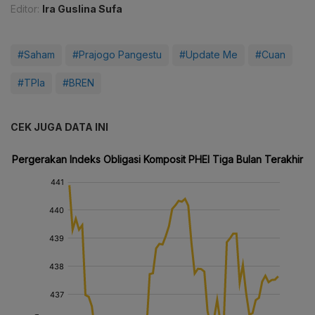
Editor:
Ira Guslina Sufa
#Saham
#Prajogo Pangestu
#Update Me
#Cuan
#TPIa
#BREN
CEK JUGA DATA INI