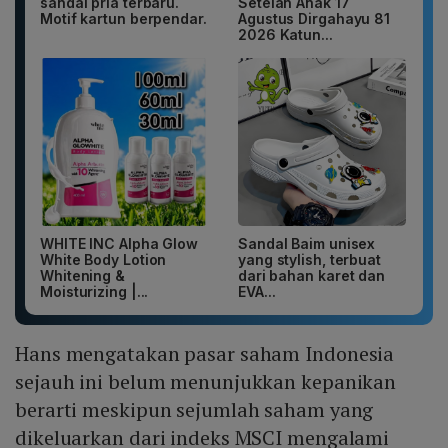
sandal pria terbaru.
Setelan Anak 17
Motif kartun berpendar.
Agustus Dirgahayu 81
2026 Katun...
WHITE INC Alpha Glow
Sandal Baim unisex
White Body Lotion
yang stylish, terbuat
Whitening &
dari bahan karet dan
Moisturizing |...
EVA...
Hans mengatakan pasar saham Indonesia
sejauh ini belum menunjukkan kepanikan
berarti meskipun sejumlah saham yang
dikeluarkan dari indeks MSCI mengalami