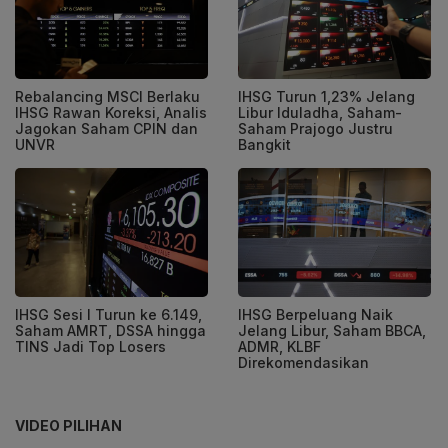
Rebalancing MSCI Berlaku
IHSG Turun 1,23% Jelang
IHSG Rawan Koreksi, Analis
Libur Iduladha, Saham-
Jagokan Saham CPIN dan
Saham Prajogo Justru
UNVR
Bangkit
IHSG Sesi I Turun ke 6.149,
IHSG Berpeluang Naik
Saham AMRT, DSSA hingga
Jelang Libur, Saham BBCA,
TINS Jadi Top Losers
ADMR, KLBF
Direkomendasikan
VIDEO PILIHAN