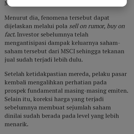
Mei yang efektif berlaku mulai 2 Juni 2026.
Menurut dia, fenomena tersebut dapat
dijelaskan melalui pola
sell on rumor, buy on
fact
. Investor sebelumnya telah
mengantisipasi dampak keluarnya saham-
saham tersebut dari MSCI sehingga tekanan
jual sudah terjadi lebih dulu.
Setelah ketidakpastian mereda, pelaku pasar
kembali mengalihkan perhatian pada
prospek fundamental masing-masing emiten.
Selain itu, koreksi harga yang terjadi
sebelumnya membuat sejumlah saham
dinilai sudah berada pada level yang lebih
menarik.