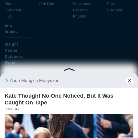
Sirkular
Cek Data
Wawancara
Foto
Investasi
Laporan
Podcast
Hijau
Khusus
Info
Indeks
Insight
Center
Databoks
Event
KatadataOto
Langganan Newsletter
Email
Daftar
Ikuti Kami