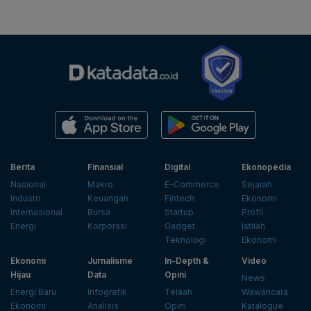
Berita
Finansial
Digital
Ekonopedia
Nasional
Makro
E-Commerce
Sejarah
Industri
Keuangan
Fintech
Ekonomi
Internasional
Bursa
Startup
Profil
Energi
Korporasi
Gadget
Istilah
Teknologi
Ekonomi
Ekonomi
Jurnalisme
In-Depth &
Video
Hijau
Data
Opini
News
Energi Baru
Infografik
Telaah
Wawancara
Ekonomi
Analisis
Opini
Katalogue