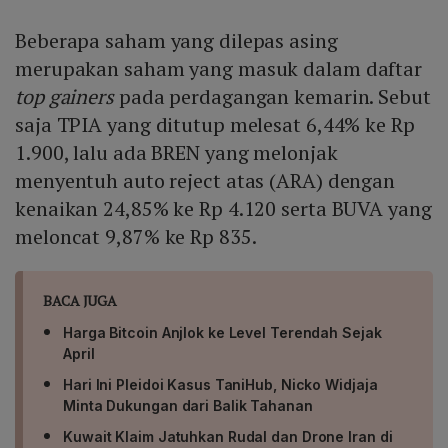
petrokimia, CUAN pada ekspansi mineral kritis, dan
Beberapa saham yang dilepas asing
TPIA pada transformasi integrasi
petrokimia‑energi‑infrastruktur.
merupakan saham yang masuk dalam daftar
top gainers
pada perdagangan kemarin. Sebut
saja TPIA yang ditutup melesat 6,44% ke Rp
1.900, lalu ada BREN yang melonjak
menyentuh auto reject atas (ARA) dengan
kenaikan 24,85% ke Rp 4.120 serta BUVA yang
meloncat 9,87% ke Rp 835.
BACA JUGA
Harga Bitcoin Anjlok ke Level Terendah Sejak
April
Hari Ini Pleidoi Kasus TaniHub, Nicko Widjaja
Minta Dukungan dari Balik Tahanan
Kuwait Klaim Jatuhkan Rudal dan Drone Iran di