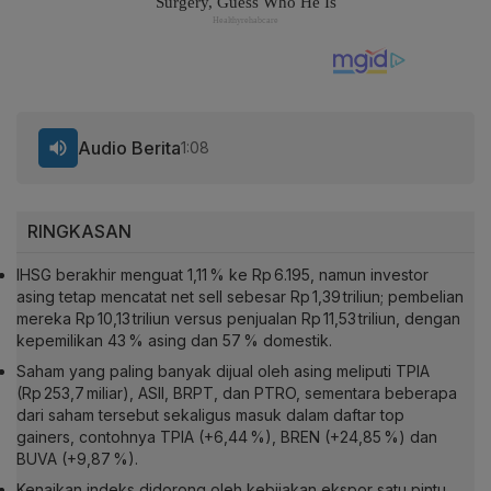
Audio Berita
1:08
RINGKASAN
IHSG berakhir menguat 1,11 % ke Rp 6.195, namun investor
asing tetap mencatat net sell sebesar Rp 1,39 triliun; pembelian
mereka Rp 10,13 triliun versus penjualan Rp 11,53 triliun, dengan
kepemilikan 43 % asing dan 57 % domestik.
Saham yang paling banyak dijual oleh asing meliputi TPIA
(Rp 253,7 miliar), ASII, BRPT, dan PTRO, sementara beberapa
dari saham tersebut sekaligus masuk dalam daftar top
gainers, contohnya TPIA (+6,44 %), BREN (+24,85 %) dan
BUVA (+9,87 %).
Kenaikan indeks didorong oleh kebijakan ekspor satu pintu