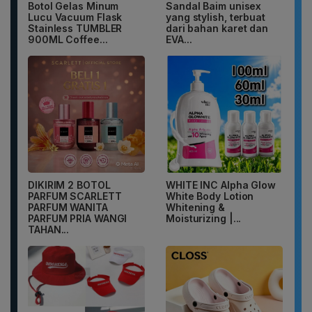
Botol Gelas Minum
Sandal Baim unisex
Lucu Vacuum Flask
yang stylish, terbuat
Stainless TUMBLER
dari bahan karet dan
900ML Coffee...
EVA...
DIKIRIM 2 BOTOL
WHITE INC Alpha Glow
PARFUM SCARLETT
White Body Lotion
PARFUM WANITA
Whitening &
PARFUM PRIA WANGI
Moisturizing |...
TAHAN...