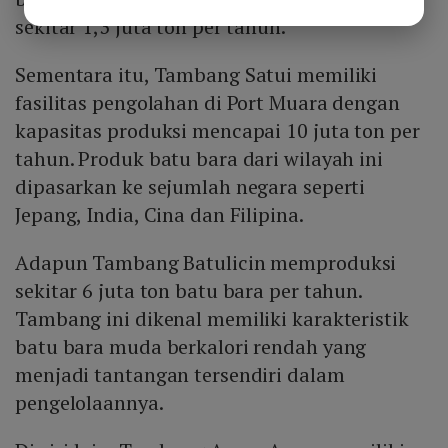
sekitar 1,3 juta ton per tahun.
Sementara itu, Tambang Satui memiliki
fasilitas pengolahan di Port Muara dengan
kapasitas produksi mencapai 10 juta ton per
tahun. Produk batu bara dari wilayah ini
dipasarkan ke sejumlah negara seperti
Jepang, India, Cina dan Filipina.
Adapun Tambang Batulicin memproduksi
sekitar 6 juta ton batu bara per tahun.
Tambang ini dikenal memiliki karakteristik
batu bara muda berkalori rendah yang
menjadi tantangan tersendiri dalam
pengelolaannya.