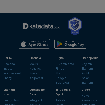
Berita
Finansial
Digital
Ekonopedia
Nasional
Makro
E-Commerce
Sejarah
Industri
Keuangan
Fintech
Ekonomi
Internasional
Bursa
Startup
Profil
Energi
Korporasi
Gadget
Istilah
Teknologi
Ekonomi
Ekonomi
Jurnalisme
In-Depth &
Video
Hijau
Data
Opini
News
Energi Baru
Infografik
Telaah
Wawancara
Ekonomi
Analisis
Opini
Katalogue