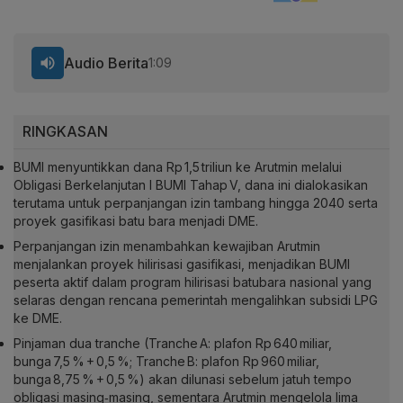
Audio Berita
1:09
RINGKASAN
BUMI menyuntikkan dana Rp 1,5 triliun ke Arutmin melalui
Obligasi Berkelanjutan I BUMI Tahap V, dana ini dialokasikan
terutama untuk perpanjangan izin tambang hingga 2040 serta
proyek gasifikasi batu bara menjadi DME.
Perpanjangan izin menambahkan kewajiban Arutmin
menjalankan proyek hilirisasi gasifikasi, menjadikan BUMI
peserta aktif dalam program hilirisasi batubara nasional yang
selaras dengan rencana pemerintah mengalihkan subsidi LPG
ke DME.
Pinjaman dua tranche (Tranche A: plafon Rp 640 miliar,
bunga 7,5 % + 0,5 %; Tranche B: plafon Rp 960 miliar,
bunga 8,75 % + 0,5 %) akan dilunasi sebelum jatuh tempo
obligasi masing‑masing, sementara Arutmin mengelola lima