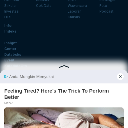
Sirkular
Cek Data
Wawancara
Foto
Investasi
Laporan
Podcast
Hijau
Khusus
Info
Indeks
Insight
Center
Databoks
Event
KatadataOto
Langganan Newsletter
Email
Daftar
Ikuti Kami