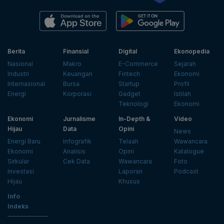
Berita
Finansial
Digital
Ekonopedia
Nasional
Makro
E-Commerce
Sejarah
Industri
Keuangan
Fintech
Ekonomi
Internasional
Bursa
Startup
Profil
Energi
Korporasi
Gadget
Istilah
Teknologi
Ekonomi
Ekonomi
Jurnalisme
In-Depth &
Video
Hijau
Data
Opini
News
Energi Baru
Infografik
Telaah
Wawancara
Ekonomi
Analisis
Opini
Katalogue
Sirkular
Cek Data
Wawancara
Foto
Investasi
Laporan
Podcast
Hijau
Khusus
Info
Indeks