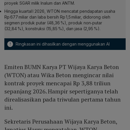
proyek SGAR milik Inalum dan ANTM.
Hingga kuartal I 2026, WTON mencatat pendapatan usaha
Rp 677 miliar dan laba bersih Rp 1,5 miliar, didorong oleh
segmen produk putar (48,36 %), produk non‑putar
(32,84 %), konstruksi (15,85 %), dan jasa (2,95 %).
!
Ringkasan ini dihasilkan dengan menggunakan AI
Emiten BUMN Karya PT Wijaya Karya Beton
(WTON) atau Wika Beton mengincar nilai
kontrak proyek mencapai Rp 3,88 triliun
sepanjang 2026. Hampir sepertiganya telah
direalisasikan pada triwulan pertama tahun
ini.
Sekretaris Perusahaan Wijaya Karya Beton,
Ignatius Harry mengatakan, WTON