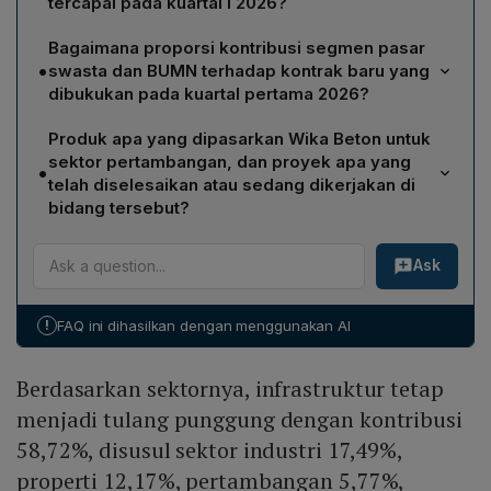
tercapai pada kuartal I 2026?
Wika Beton menargetkan nilai kontrak proyek sebesar
Bagaimana proporsi kontribusi segmen pasar
Rp 3,88 triliun hingga akhir 2026. Hingga kuartal I 2026,
•
swasta dan BUMN terhadap kontrak baru yang
hampir sepertiga target tersebut telah terealisasi,
dibukukan pada kuartal pertama 2026?
berarti sekitar 30‑33 persen dari total nilai kontrak yang
Pada kuartal pertama 2026, kontrak baru Wika Beton
diincar.
Produk apa yang dipasarkan Wika Beton untuk
memperoleh 54,85 persen darinya dari segmen pasar
sektor pertambangan, dan proyek apa yang
•
swasta, sedangkan kontrak yang datang dari BUMN
telah diselesaikan atau sedang dikerjakan di
menyumbang 21,65 persen, menjadikannya kontribusi
bidang tersebut?
terbesar kedua.
Wika Beton memasarkan Wika Beton Home (WHOME),
Ask
hunian pracetak modular berukuran 36 m², khususnya
untuk kawasan pertambangan terpencil. Contoh proyek
yang telah selesai adalah pembangunan WHOME di
!
FAQ ini dihasilkan dengan menggunakan AI
Aceh. Selain itu, perusahaan mengamankan proyek nilai
sekitar Rp 80 miliar bersama Grup Adaro di Kabupaten
Berdasarkan sektornya, infrastruktur tetap
Lahat, Sumatera Selatan, serta berpartisipasi dalam
fasilitas Smelter Grade Alumina Refinery (SGAR) milik
menjadi tulang punggung dengan kontribusi
Inalum dan Antam.
58,72%, disusul sektor industri 17,49%,
properti 12,17%, pertambangan 5,77%,