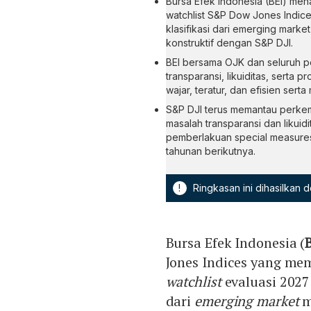
Bursa Efek Indonesia (BEI) me
watchlist S&P Dow Jones Indic
klasifikasi dari emerging marke
konstruktif dengan S&P DJI.
BEI bersama OJK dan seluruh 
transparansi, likuiditas, serta
wajar, teratur, dan efisien ser
S&P DJI terus memantau perkem
masalah transparansi dan likuid
pemberlakuan special measures, 
tahunan berikutnya.
!
Ringkasan ini dihasilkan
Bursa Efek Indonesia (
Jones Indices yang me
watchlist
evaluasi 2027
dari
emerging market
m