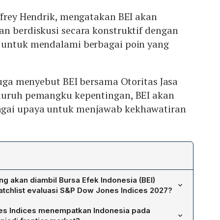
ffrey Hendrik, mengatakan BEI akan
an berdiskusi secara konstruktif dengan
 untuk mendalami berbagai poin yang
 juga menyebut BEI bersama Otoritas Jasa
luruh pemangku kepentingan, BEI akan
gai upaya untuk menjawab kekhawatiran
g akan diambil Bursa Efek Indonesia (BEI)
tchlist evaluasi S&P Dow Jones Indices 2027?
 Utama BEI, menyatakan bahwa BEI akan menjalin
s Indices menempatkan Indonesia pada
n S&P Dow Jones Indices untuk menelaah setiap poin