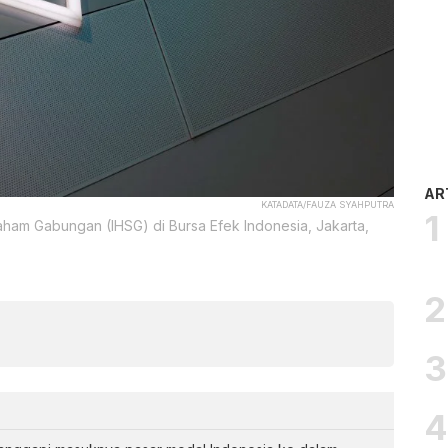
AR
KATADATA/FAUZA SYAHPUTRA
aham Gabungan (IHSG) di Bursa Efek Indonesia, Jakarta,