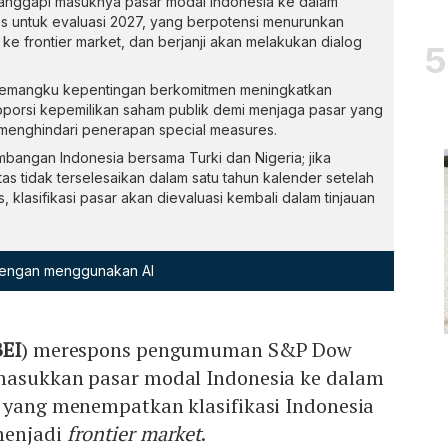
nanggapi masuknya pasar modal Indonesia ke dalam
es untuk evaluasi 2027, yang berpotensi menurunkan
t ke frontier market, dan berjanji akan melakukan dialog
pemangku kepentingan berkomitmen meningkatkan
 proporsi kepemilikan saham publik demi menjaga pasar yang
ta menghindari penerapan special measures.
bangan Indonesia bersama Turki dan Nigeria; jika
itas tidak terselesaikan dalam satu tahun kalender setelah
klasifikasi pasar akan dievaluasi kembali dalam tinjauan
 dengan menggunakan AI
BEI
) merespons pengumuman S&P Dow
masukkan pasar modal Indonesia ke dalam
 yang menempatkan klasifikasi Indonesia
enjadi
frontier market
.