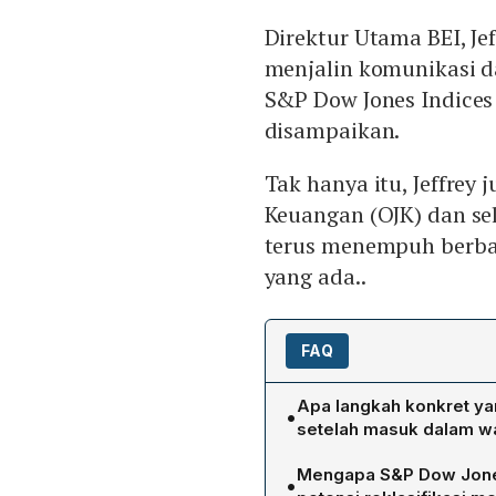
Direktur Utama BEI, Je
menjalin komunikasi d
S&P Dow Jones Indices
disampaikan.
Tak hanya itu, Jeffrey
Keuangan (OJK) dan se
terus menempuh berba
yang ada..
FAQ
Apa langkah konkret yan
•
setelah masuk dalam wa
Jeffrey Hendrik, Direktur
Mengapa S&P Dow Jone
•
komunikasi intensif denga