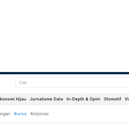
konomi Hijau
Jurnalisme Data
In-Depth & Opini
Otomotif
V
angan
Bursa
Korporasi