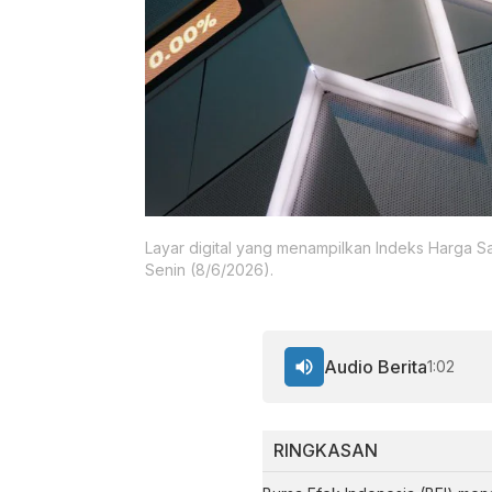
Layar digital yang menampilkan Indeks Harga S
Senin (8/6/2026).
Audio Berita
1:02
RINGKASAN