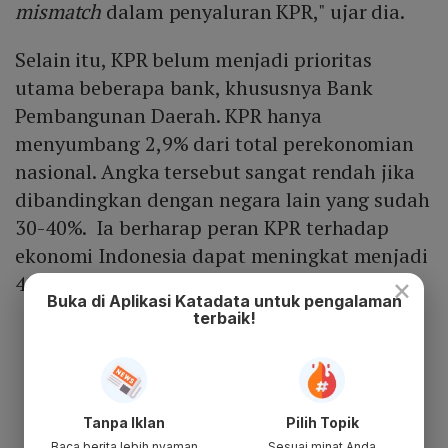
mismatch
dalam penyaluran KPR," ujar dia.
Selain itu, KPR belum menjadi prioritas
utama beberapa bank, khususnya Bank
Pembangunan Daerah. KPR hanya
menyumbang 2,9% dari total perekonomian
nasional. Angka tersebut sangat rendah jika
dibandingkan dengan negara lain yang sudah
30-40%. Ia berharap peran KPR terhadap
ekonomi Indonesia dapat meningkat menjadi
4% dalam lima tahun ke depan.
×
Buka di Aplikasi Katadata untuk pengalaman
terbaik!
Tanpa Iklan
Pilih Topik
Baca berita lebih nyaman
Sesuai minat Anda