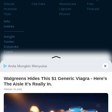
Sirkular
Cek Data
Wawancara
Foto
Investasi
Laporan
Podcast
Hijau
Khusus
Info
Indeks
Insight
Center
Databoks
Event
KatadataOto
Langganan Newsletter
Email
Daftar
Ikuti Kami