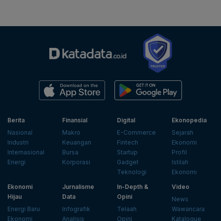
Berita
Finansial
Digital
Ekonopedia
Nasional
Makro
E-Commerce
Sejarah
Industri
Keuangan
Fintech
Ekonomi
Internasional
Bursa
Startup
Profil
Energi
Korporasi
Gadget
Istilah
Teknologi
Ekonomi
Ekonomi
Jurnalisme
In-Depth &
Video
Hijau
Data
Opini
News
Energi Baru
Infografik
Telaah
Wawancara
Ekonomi
Analisis
Opini
Katalogue