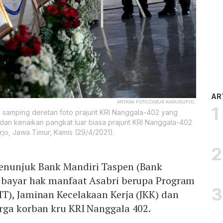
AR
ANTARA FOTO/ZABUR KARURU/FOC.
i samping deretan foto prajurit KRI Nanggala-402 yang
n kenaikan pangkat luar biasa prajurit KRI Nanggala-402
jo, Jawa Timur, Kamis (29/4/2021).
menunjuk Bank Mandiri Taspen (Bank
 bayar hak manfaat Asabri berupa Program
T), Jaminan Kecelakaan Kerja (JKK) dan
rga korban kru KRI Nanggala 402.