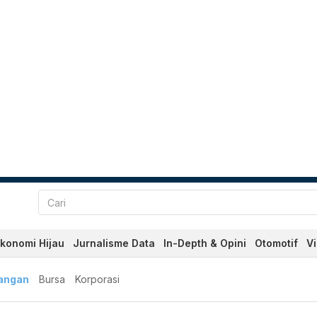
konomi Hijau
Jurnalisme Data
In-Depth & Opini
Otomotif
V
angan
Bursa
Korporasi