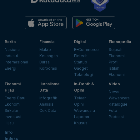
Berita
Finansial
Digital
Ekonopedia
Nasional
Makro
E-Commerce
Sejarah
Industri
Keuangan
Fintech
Ekonomi
Internasional
Bursa
Startup
Profil
Energi
Korporasi
Gadget
Istilah
Teknologi
Ekonomi
Ekonomi
Jurnalisme
In-Depth &
Video
Hijau
Data
Opini
News
Energi Baru
Infografik
Telaah
Wawancara
Ekonomi
Analisis
Opini
Katalogue
Sirkular
Cek Data
Wawancara
Foto
Investasi
Laporan
Podcast
Hijau
Khusus
Info
Indeks