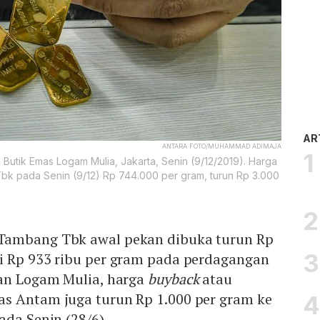
AR
ANTARA FOTO/MUHAMMAD ADIMAJA
utik Emas Logam Mulia, Jakarta, Senin (9/12/2019). Harga
k pada Senin (9/12) Rp 744.000 per gram, turun Rp 3.000
Tambang Tbk awal pekan dibuka turun Rp
i Rp 933 ribu per gram pada perdagangan
man Logam Mulia, harga
buyback
atau
s Antam juga turun Rp 1.000 per gram ke
ada Senin (28/6).