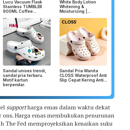
Lucu Vacuum Flask
White Body Lotion
Stainless TUMBLER
Whitening &
900ML Coffee...
Moisturizing |...
Sandal unisex trendi,
Sandal Pria Wanita
sandal pria terbaru.
CLOSS Waterproof Anti
Motif kartun
Slip Cepat Kering Anti...
berpendar.
vel
support
harga emas dalam waktu dekat
per ons. Harga emas membukukan penurunan
lah The Fed memproyeksikan kenaikan suku