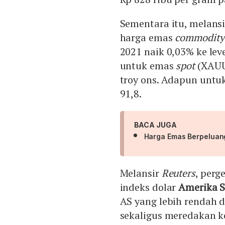
Sementara itu, melans
harga emas
commodity
2021 naik 0,03% ke lev
untuk emas
spot
(XAUUS
troy ons. Adapun untu
91,8.
BACA JUGA
Harga Emas Berpeluan
Melansir
Reuters
, perg
indeks dolar
Amerika S
AS yang lebih rendah d
sekaligus meredakan k