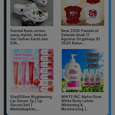
Sandal Baim unisex
New 2026 Pamelo.id
yang stylish, terbuat
Setelan Anak 17
dari bahan karet dan
Agustus Dirgahayu 81
EVA...
2026 Katun...
Glad2Glow Brightening
WHITE INC Alpha Glow
Lip Serum 7g | Lip
White Body Lotion
Serum 3in1 |
Whitening &
Melembapkan,...
Moisturizing |...