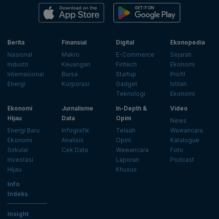
Berita
Finansial
Digital
Ekonopedia
Nasional
Makro
E-Commerce
Sejarah
Industri
Keuangan
Fintech
Ekonomi
Internasional
Bursa
Startup
Profil
Energi
Korporasi
Gadget
Istilah
Teknologi
Ekonomi
Ekonomi
Jurnalisme
In-Depth &
Video
Hijau
Data
Opini
News
Energi Baru
Infografik
Telaah
Wawancara
Ekonomi
Analisis
Opini
Katalogue
Sirkular
Cek Data
Wawancara
Foto
Investasi
Laporan
Podcast
Hijau
Khusus
Info
Indeks
Insight