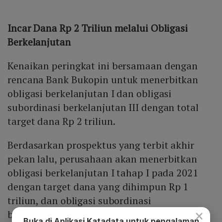
Incar Dana Rp 2 Triliun melalui Obligasi
Berkelanjutan
Kenaikan peringkat ini bersamaan dengan
rencana Bank Bukopin untuk menerbitkan
obligasi berkelanjutan I dan obligasi
subordinasi berkelanjutan III dengan total
target dana Rp 2 triliun.
Berdasarkan prospektus yang terbit akhir
pekan lalu, perusahaan akan menerbitkan
obligasi berkelanjutan I tahap I pada 2021
dengan target dana yang dihimpun Rp 1
triliun, dan obligasi subordinasi
×
berkelanjutan III tahap I pada 2021 Rp 1
Buka di Aplikasi Katadata untuk pengalaman