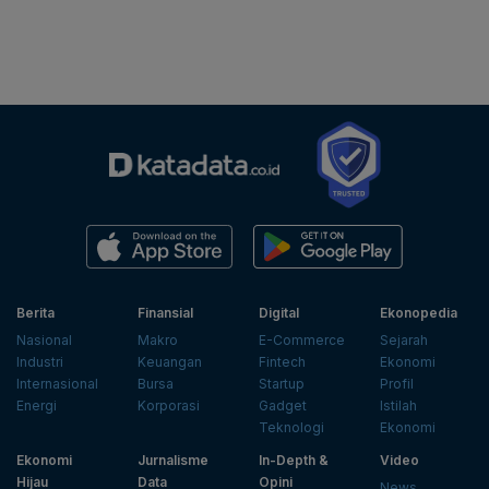
Berita
Finansial
Digital
Ekonopedia
Nasional
Makro
E-Commerce
Sejarah
Industri
Keuangan
Fintech
Ekonomi
Internasional
Bursa
Startup
Profil
Energi
Korporasi
Gadget
Istilah
Teknologi
Ekonomi
Ekonomi
Jurnalisme
In-Depth &
Video
Hijau
Data
Opini
News