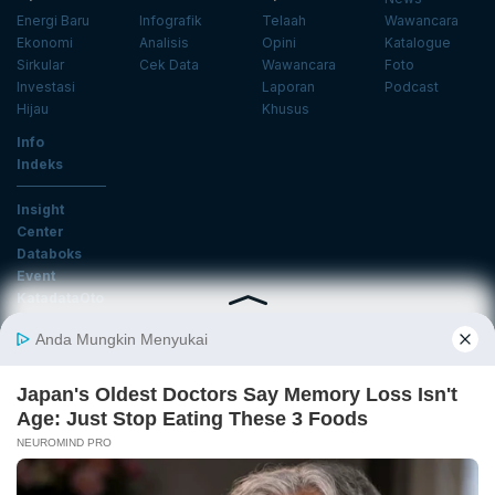
Energi Baru
Infografik
Telaah
Wawancara
Ekonomi
Analisis
Opini
Katalogue
Sirkular
Cek Data
Wawancara
Foto
Investasi
Laporan
Podcast
Hijau
Khusus
Info
Indeks
Insight
Center
Databoks
Event
KatadataOto
Langganan Newsletter
Email
Daftar
Ikuti Kami