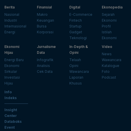
Berita
Finansial
Digital
Ekonopedia
Nasional
Makro
E-Commerce
Sejarah
Industri
Keuangan
Fintech
Ekonomi
Internasional
Bursa
Startup
Profil
Energi
Korporasi
Gadget
Istilah
Teknologi
Ekonomi
Ekonomi
Jurnalisme
In-Depth &
Video
Hijau
Data
Opini
News
Energi Baru
Infografik
Telaah
Wawancara
Ekonomi
Analisis
Opini
Katalogue
Sirkular
Cek Data
Wawancara
Foto
Investasi
Laporan
Podcast
Hijau
Khusus
Info
Indeks
Insight
Center
Databoks
Event