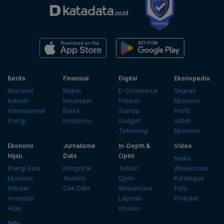
Berita
Finansial
Digital
Ekonopedia
Nasional
Makro
E-Commerce
Sejarah
Industri
Keuangan
Fintech
Ekonomi
Internasional
Bursa
Startup
Profil
Energi
Korporasi
Gadget
Istilah
Teknologi
Ekonomi
Ekonomi
Jurnalisme
In-Depth &
Video
Hijau
Data
Opini
News
Energi Baru
Infografik
Telaah
Wawancara
Ekonomi
Analisis
Opini
Katalogue
Sirkular
Cek Data
Wawancara
Foto
Investasi
Laporan
Podcast
Hijau
Khusus
Info