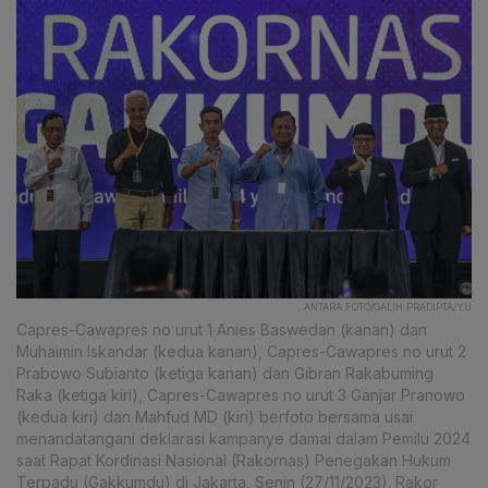
ANTARA FOTO/GALIH PRADIPTA/YU
Capres-Cawapres no urut 1 Anies Baswedan (kanan) dan
Muhaimin Iskandar (kedua kanan), Capres-Cawapres no urut 2
Prabowo Subianto (ketiga kanan) dan Gibran Rakabuming
Raka (ketiga kiri), Capres-Cawapres no urut 3 Ganjar Pranowo
(kedua kiri) dan Mahfud MD (kiri) berfoto bersama usai
menandatangani deklarasi kampanye damai dalam Pemilu 2024
saat Rapat Kordinasi Nasional (Rakornas) Penegakan Hukum
Terpadu (Gakkumdu) di Jakarta, Senin (27/11/2023). Rakor