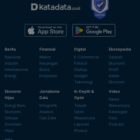
Berita
Finansial
Digital
Ekonopedia
Nasional
Makro
E-Commerce
Sejarah
Industri
Keuangan
Fintech
Ekonomi
Internasional
Bursa
Startup
Profil
Energi
Korporasi
Gadget
Istilah
Teknologi
Ekonomi
Ekonomi
Jurnalisme
In-Depth &
Video
Hijau
Data
Opini
News
Energi Baru
Infografik
Telaah
Wawancara
Ekonomi
Analisis
Opini
Katalogue
Sirkular
Cek Data
Wawancara
Foto
Investasi
Laporan
Podcast
Hijau
Khusus
Info