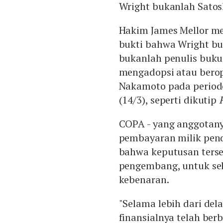
Wright bukanlah Satos
Hakim James Mellor m
bukti bahwa Wright buk
bukanlah penulis buku 
mengadopsi atau bero
Nakamoto pada periode
(14/3), seperti dikutip
COPA - yang anggotany
pembayaran milik pendi
bahwa keputusan ters
pengembang, untuk se
kebenaran.
"Selama lebih dari del
finansialnya telah ber