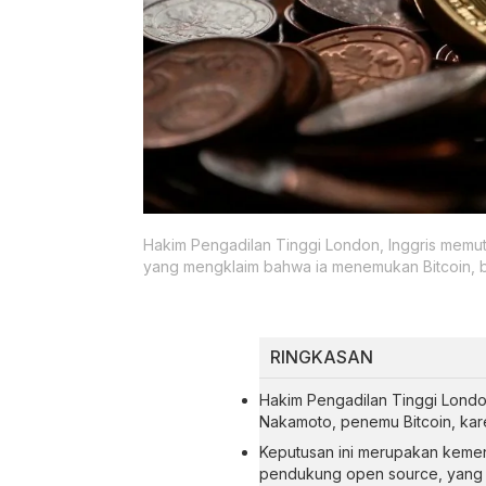
Hakim Pengadilan Tinggi London, Inggris memut
yang mengklaim bahwa ia menemukan Bitcoin, 
RINGKASAN
Hakim Pengadilan Tinggi Londo
Nakamoto, penemu Bitcoin, kar
Keputusan ini merupakan keme
pendukung open source, yang s