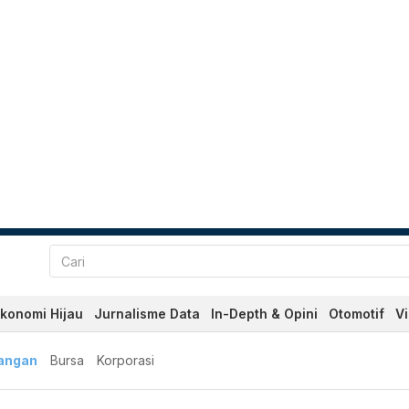
konomi Hijau
Jurnalisme Data
In-Depth & Opini
Otomotif
V
angan
Bursa
Korporasi