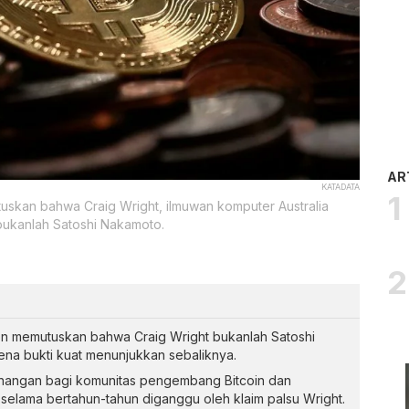
AR
KATADATA
uskan bahwa Craig Wright, ilmuwan komputer Australia
bukanlah Satoshi Nakamoto.
n memutuskan bahwa Craig Wright bukanlah Satoshi
ena bukti kuat menunjukkan sebaliknya.
nangan bagi komunitas pengembang Bitcoin dan
elama bertahun-tahun diganggu oleh klaim palsu Wright.