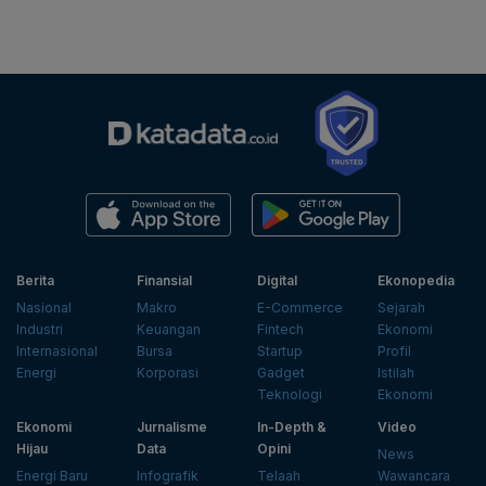
Berita
Finansial
Digital
Ekonopedia
Nasional
Makro
E-Commerce
Sejarah
Industri
Keuangan
Fintech
Ekonomi
Internasional
Bursa
Startup
Profil
Energi
Korporasi
Gadget
Istilah
Teknologi
Ekonomi
Ekonomi
Jurnalisme
In-Depth &
Video
Hijau
Data
Opini
News
Energi Baru
Infografik
Telaah
Wawancara