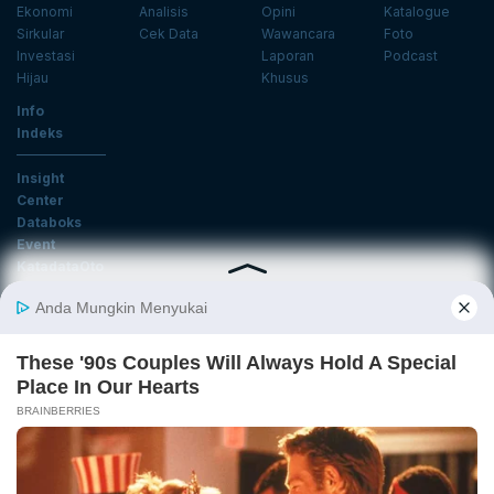
Ekonomi
Analisis
Opini
Katalogue
Sirkular
Cek Data
Wawancara
Foto
Investasi
Laporan
Podcast
Hijau
Khusus
Info
Indeks
Insight
Center
Databoks
Event
KatadataOto
Langganan Newsletter
Email
Daftar
Ikuti Kami