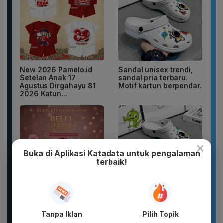
New 2026 Pamelo.id
Sandal unisex trendi,
Setelan Anak 17
sandal pria terbaru.
Agustus Dirgahayu 81
Motif kartun berpendar.
2026 Katun...
×
Buka di Aplikasi Katadata untuk pengalaman
terbaik!
DIKIRIM 2 BOTOL
Sandal Baim unisex
PARFUM SCARLETT
yang stylish, terbuat
PARFUM WANITA
dari bahan karet dan
Tanpa Iklan
Pilih Topik
PARFUM PRIA WANGI
EVA...