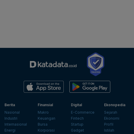
Berita
Finansial
Digital
Ekonopedia
Nasional
Makro
E-Commerce
Sejarah
Industri
Keuangan
Fintech
Ekonomi
Internasional
Bursa
Startup
Profil
Energi
Korporasi
Gadget
Istilah