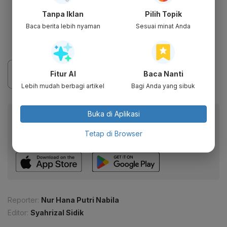
Harga emas 500 gram: Rp 630.820.000;
Tanpa Iklan
Pilih Topik
Harga emas 1.000 gram: Rp
Baca berita lebih nyaman
Sesuai minat Anda
1.261.600.000.
Fitur AI
Baca Nanti
Lebih mudah berbagi artikel
Bagi Anda yang sibuk
Buka di Aplikasi
Baca artikel ini lewat aplikasi mobile.
Dapatkan pengalaman membaca lebih nyaman dan nikmati
Tetap di Browser
fitur menarik lainnya lewat aplikasi mobile Katadata.
Reporter:
Nur Hana Putri Nabila
Editor:
Syahrizal Sidik