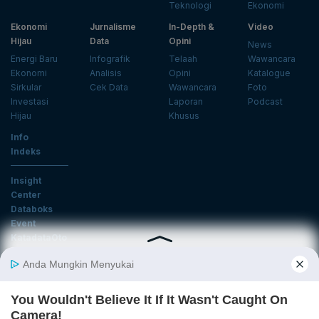
Teknologi
Ekonomi
Ekonomi
Jurnalisme
In-Depth &
Video
Hijau
Data
Opini
News
Energi Baru
Infografik
Telaah
Wawancara
Ekonomi
Analisis
Opini
Katalogue
Sirkular
Cek Data
Wawancara
Foto
Investasi
Laporan
Podcast
Hijau
Khusus
Info
Indeks
Insight
Center
Databoks
Event
KatadataOto
Langganan Newsletter
Email
Daftar