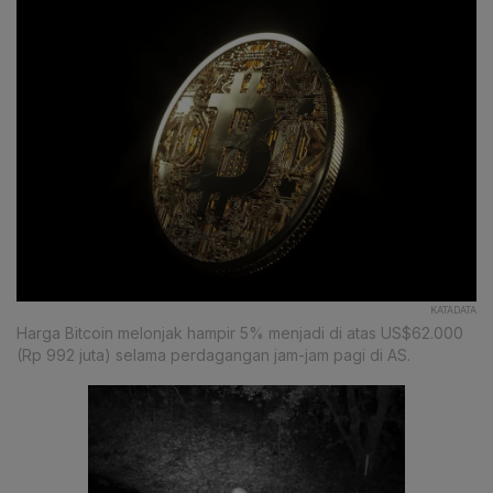
KATADATA
Harga Bitcoin melonjak hampir 5% menjadi di atas US$62.000
(Rp 992 juta) selama perdagangan jam-jam pagi di AS.