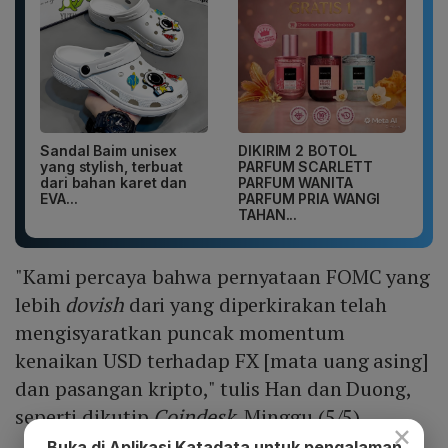
Sandal Baim unisex
DIKIRIM 2 BOTOL
yang stylish, terbuat
PARFUM SCARLETT
dari bahan karet dan
PARFUM WANITA
EVA...
PARFUM PRIA WANGI
TAHAN...
"Kami percaya bahwa pernyataan FOMC yang
lebih
dovish
dari yang diperkirakan telah
mengisyaratkan puncak momentum
kenaikan USD terhadap FX [mata uang asing]
dan pasangan kripto," tulis Han dan Duong,
seperti dikutip
Coindesk
, Minggu (5/5).
×
Buka di Aplikasi Katadata untuk pengalaman