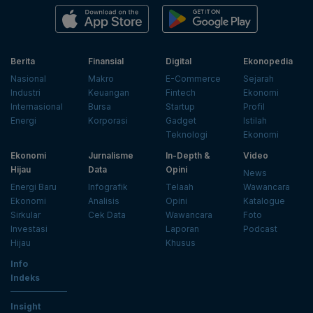
Berita
Finansial
Digital
Ekonopedia
Nasional
Makro
E-Commerce
Sejarah
Industri
Keuangan
Fintech
Ekonomi
Internasional
Bursa
Startup
Profil
Energi
Korporasi
Gadget
Istilah
Teknologi
Ekonomi
Ekonomi
Jurnalisme
In-Depth &
Video
Hijau
Data
Opini
News
Energi Baru
Infografik
Telaah
Wawancara
Ekonomi
Analisis
Opini
Katalogue
Sirkular
Cek Data
Wawancara
Foto
Investasi
Laporan
Podcast
Hijau
Khusus
Info
Indeks
Insight