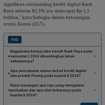
signifikan outstanding kredit digital Bank
Raya sebesar 81,5% yoy mencapai Rp 1,5
trilliun," kata Subagia dalam keterangan
resmi, Kamis (25/7).
FAQ
Bagaimana kinerja laba bersih Bank Raya pada
•
semester I 2024 dibandingkan tahun
sebelumnya?
Bank Raya mencatat laba bersih sebesar Rp 20 miliar
Apa pencapaian utama terkait kredit digital
•
pada semester I 2024, meningkat 115,9% secara year
dan produk Pinang pada kuartal II 2024?
on year (yoy) dibandingkan periode yang sama tahun
Penyaluran kredit digital mencapai Rp 8,1 triliun, tumbuh
sebelumnya.
Rasio keuangan apa saja yang mengalami
60,3% yoy, yang mendorong outstanding kredit digital
•
perbaikan dan apa nilai terbarunya pada
naik 81,5% yoy menjadi Rp 1,5 triliun. Produk Pinang
kuartal II 2024?
Dana Talangan outstanding mencapai Rp 490 miliar,
Bank Raya memperbaiki NPL gross menjadi 4,14% dan
tumbuh 177,4% yoy, sementara Pinang Flexi