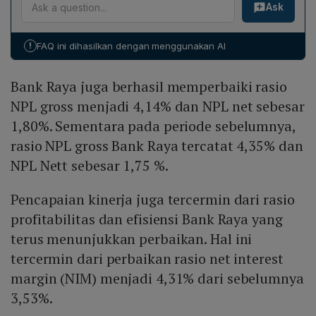
Ask
NPL net 1,80%. Net interest margin (NIM) naik menjadi
outstanding Rp 372 miliar (naik 89,7% yoy).
4,31% dari 3,53% sebelumnya. Cost to income ratio
(CIR) turun signifikan menjadi 52,44% dari 82,95%.
!
FAQ ini dihasilkan dengan menggunakan AI
Loan to deposit ratio (LDR) mencapai 78,25% dan
Capital Adequacy Ratio (CAR) tetap kuat di 40,84%.
Bank Raya juga berhasil memperbaiki rasio
NPL gross menjadi 4,14% dan NPL net sebesar
1,80%. Sementara pada periode sebelumnya,
rasio NPL gross Bank Raya tercatat 4,35% dan
NPL Nett sebesar 1,75 %.
Pencapaian kinerja juga tercermin dari rasio
profitabilitas dan efisiensi Bank Raya yang
terus menunjukkan perbaikan. Hal ini
tercermin dari perbaikan rasio net interest
margin (NIM) menjadi 4,31% dari sebelumnya
3,53%.