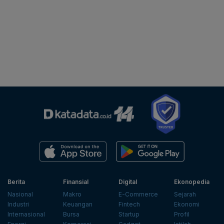
Berita
Finansial
Digital
Ekonopedia
Nasional
Makro
E-Commerce
Sejarah
Industri
Keuangan
Fintech
Ekonomi
Internasional
Bursa
Startup
Profil