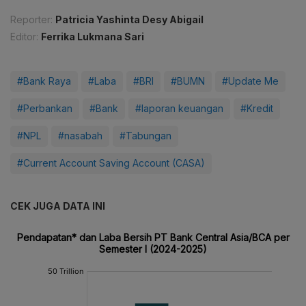
Reporter:
Patricia Yashinta Desy Abigail
Editor:
Ferrika Lukmana Sari
#Bank Raya
#Laba
#BRI
#BUMN
#Update Me
#Perbankan
#Bank
#laporan keuangan
#Kredit
#NPL
#nasabah
#Tabungan
#Current Account Saving Account (CASA)
CEK JUGA DATA INI