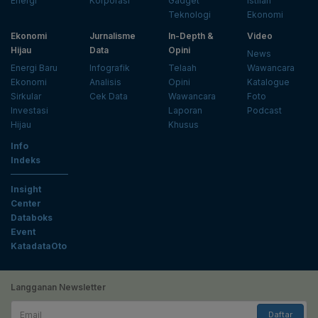
Energi
Korporasi
Gadget
Istilah
Teknologi
Ekonomi
Ekonomi
Jurnalisme
In-Depth &
Video
Hijau
Data
Opini
News
Energi Baru
Infografik
Telaah
Wawancara
Ekonomi
Analisis
Opini
Katalogue
Sirkular
Cek Data
Wawancara
Foto
Investasi
Laporan
Podcast
Hijau
Khusus
Info
Indeks
Insight
Center
Databoks
Event
KatadataOto
Langganan Newsletter
Email
Daftar