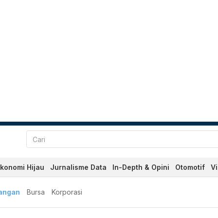
konomi Hijau
Jurnalisme Data
In-Depth & Opini
Otomotif
V
angan
Bursa
Korporasi