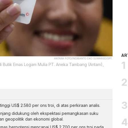
AR
ANTARA FOTO/INDRIANTO EKO SUWARSO/SPT.
i Butik Emas Logam Mulia PT. Aneka Tambang (Antam),
nggi US$ 2.580 per ons troi, di atas perkiraan analis.
anjang didukung oleh ekspektasi pemangkasan suku
n geopolitik dan ekonomi global.
mas berpotensi mencapai US$ 2.700 per ons troi pada