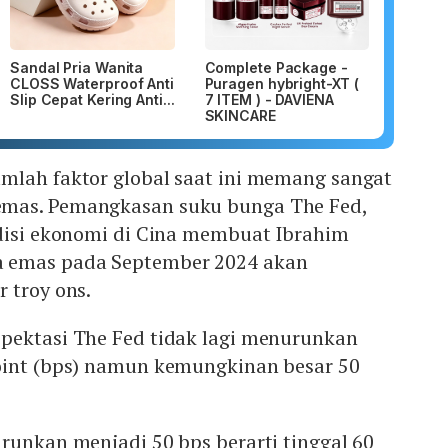
Sandal Pria Wanita
Complete Package -
CLOSS Waterproof Anti
Puragen hybright-XT (
Slip Cepat Kering Anti...
7 ITEM ) - DAVIENA
SKINCARE
mlah faktor global saat ini memang sangat
mas. Pemangkasan suku bunga The Fed,
ndisi ekonomi di Cina membuat Ibrahim
 emas pada September 2024 akan
 troy ons.
pektasi The Fed tidak lagi menurunkan
oint (bps) namun kemungkinan besar 50
runkan menjadi 50 bps berarti tinggal 60