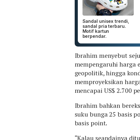
Sandal unisex trendi,
sandal pria terbaru.
Motif kartun
berpendar.
Ibrahim menyebut seju
mempengaruhi harga e
geopolitik, hingga ko
memproyeksikan harga
mencapai US$ 2.700 per
Ibrahim bahkan bereks
suku bunga 25 basis p
basis point.
“Kalau seandainya ditu