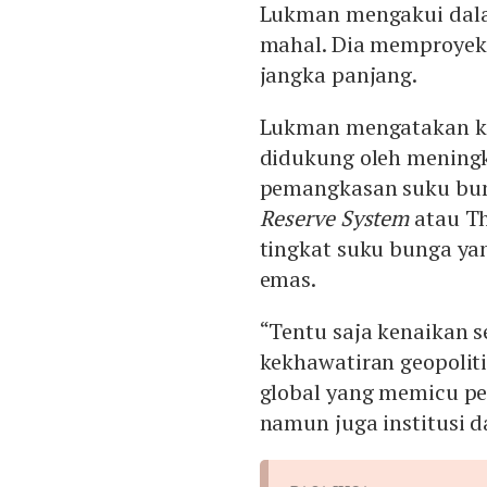
Lukman mengakui dala
mahal. Dia memproyek
jangka panjang.
Lukman mengatakan ke
didukung oleh meningk
pemangkasan suku bung
Reserve System
atau Th
tingkat suku bunga ya
emas.
“Tentu saja kenaikan s
kekhawatiran geopolit
global yang memicu pe
namun juga institusi 